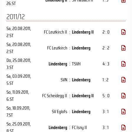
26.ST
2011/12
Sa, 20.08.2011
,
FC Leutkirch II
:
Lindenberg II
2 : 0
2.ST
Sa, 20.08.2011
,
FC Leutkirch
:
Lindenberg
2 : 2
2.ST
Do, 25.08.2011
,
Lindenberg
:
TSVH
4 : 3
3.ST
Sa, 03.09.2011
,
SVN
:
Lindenberg
1 : 2
5.ST
So, 11.09.2011
,
FC Scheidegg II
:
Lindenberg II
5 : 0
6.ST
So, 18.09.2011
,
SV Eglofs
:
Lindenberg
3 : 1
7.ST
So, 25.09.2011
,
Lindenberg
:
FC Isny II
3 : 1
8.ST