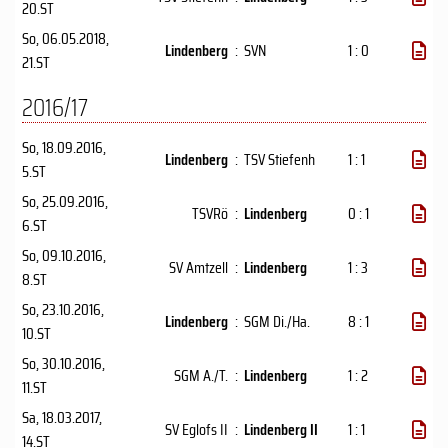
20.ST
So, 06.05.2018
,
Lindenberg
:
SVN
1 : 0
21.ST
2016/17
So, 18.09.2016
,
Lindenberg
:
TSV Stiefenh
1 : 1
5.ST
So, 25.09.2016
,
TSVRö
:
Lindenberg
0 : 1
6.ST
So, 09.10.2016
,
SV Amtzell
:
Lindenberg
1 : 3
8.ST
So, 23.10.2016
,
Lindenberg
:
SGM Di./Ha.
8 : 1
10.ST
So, 30.10.2016
,
SGM A./T.
:
Lindenberg
1 : 2
11.ST
Sa, 18.03.2017
,
SV Eglofs II
:
Lindenberg II
1 : 1
14.ST