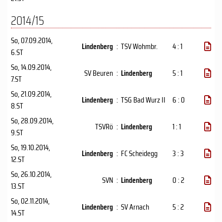
2014/15
So, 07.09.2014
,
Lindenberg
:
TSV Wohmbr.
4 : 1
6.ST
So, 14.09.2014
,
SV Beuren
:
Lindenberg
5 : 1
7.ST
So, 21.09.2014
,
Lindenberg
:
TSG Bad Wurz II
6 : 0
8.ST
So, 28.09.2014
,
TSVRö
:
Lindenberg
1 : 1
9.ST
So, 19.10.2014
,
Lindenberg
:
FC Scheidegg
3 : 3
12.ST
So, 26.10.2014
,
SVN
:
Lindenberg
0 : 2
13.ST
So, 02.11.2014
,
Lindenberg
:
SV Arnach
5 : 2
14.ST