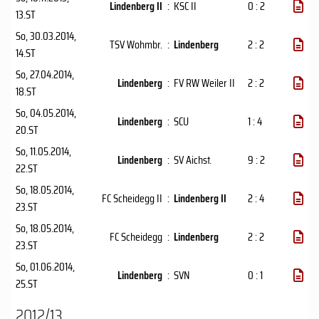
Lindenberg II
:
KSC II
0 : 2
13.ST
So, 30.03.2014
,
TSV Wohmbr.
:
Lindenberg
2 : 2
14.ST
So, 27.04.2014
,
Lindenberg
:
FV RW Weiler II
2 : 2
18.ST
So, 04.05.2014
,
Lindenberg
:
SCU
1 : 4
20.ST
So, 11.05.2014
,
Lindenberg
:
SV Aichst.
9 : 2
22.ST
So, 18.05.2014
,
FC Scheidegg II
:
Lindenberg II
2 : 4
23.ST
So, 18.05.2014
,
FC Scheidegg
:
Lindenberg
2 : 2
23.ST
So, 01.06.2014
,
Lindenberg
:
SVN
0 : 1
25.ST
2012/13