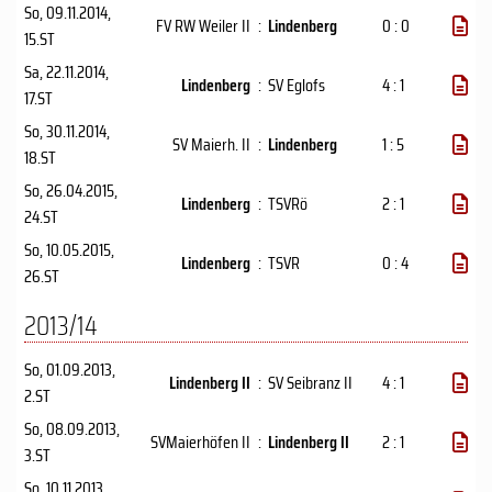
So, 09.11.2014
,
FV RW Weiler II
:
Lindenberg
0 : 0
15.ST
Sa, 22.11.2014
,
Lindenberg
:
SV Eglofs
4 : 1
17.ST
So, 30.11.2014
,
SV Maierh. II
:
Lindenberg
1 : 5
18.ST
So, 26.04.2015
,
Lindenberg
:
TSVRö
2 : 1
24.ST
So, 10.05.2015
,
Lindenberg
:
TSVR
0 : 4
26.ST
2013/14
So, 01.09.2013
,
Lindenberg II
:
SV Seibranz II
4 : 1
2.ST
So, 08.09.2013
,
SVMaierhöfen II
:
Lindenberg II
2 : 1
3.ST
So, 10.11.2013
,