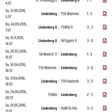
FC Scheidegg II
:
Lindenberg II
1 : 1
4.ST
So, 13.09.2015
,
Lindenberg
:
TSV Wohmbr.
1 : 3
5.ST
Do, 24.09.2015
,
Lindenberg II
:
TSVRö II
3 : 3
7.ST
So, 15.11.2015
,
Lindenberg II
:
SV Eglofs II
3 : 0
14.ST
So, 20.03.2016
,
SV Maierh. II
:
Lindenberg
1 : 3
15.ST
So, 10.04.2016
,
TSV Wohmbr.
:
Lindenberg
3 : 0
18.ST
So, 17.04.2016
,
Lindenberg
:
TSV Stiefenh
3 : 2
19.ST
So, 24.04.2016
,
TSVRö
:
Lindenberg
2 : 3
20.ST
So, 01.05.2016
,
Lindenberg
:
SGM Di./Ha.
3 : 2
21.ST