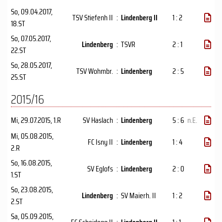
So, 09.04.2017
,
TSV Stiefenh II
:
Lindenberg II
1 : 2
18.ST
So, 07.05.2017
,
Lindenberg
:
TSVR
2 : 1
22.ST
So, 28.05.2017
,
TSV Wohmbr.
:
Lindenberg
2 : 5
25.ST
2015/16
Mi, 29.07.2015
, 1.R
SV Haslach
:
Lindenberg
5 : 6
n.E.
Mi, 05.08.2015
,
FC Isny II
:
Lindenberg
1 : 4
2.R
So, 16.08.2015
,
SV Eglofs
:
Lindenberg
2 : 0
1.ST
So, 23.08.2015
,
Lindenberg
:
SV Maierh. II
1 : 2
2.ST
Sa, 05.09.2015
,