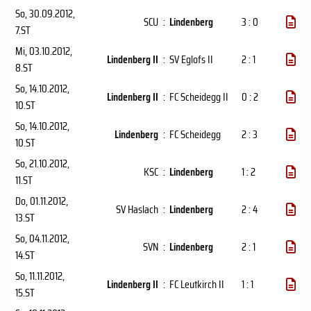
So, 30.09.2012
,
SCU
:
Lindenberg
3 : 0
7.ST
Mi, 03.10.2012
,
Lindenberg II
:
SV Eglofs II
2 : 1
8.ST
So, 14.10.2012
,
Lindenberg II
:
FC Scheidegg II
0 : 2
10.ST
So, 14.10.2012
,
Lindenberg
:
FC Scheidegg
2 : 3
10.ST
So, 21.10.2012
,
KSC
:
Lindenberg
1 : 2
11.ST
Do, 01.11.2012
,
SV Haslach
:
Lindenberg
2 : 4
13.ST
So, 04.11.2012
,
SVN
:
Lindenberg
2 : 1
14.ST
So, 11.11.2012
,
Lindenberg II
:
FC Leutkirch II
1 : 1
15.ST