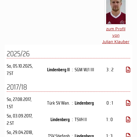
zum Profil
von
Julian Klauber
2025/26
So, 05.10.2025
,
Lindenberg II
:
SGM W/I III
3 : 2
7.ST
2017/18
So, 27.08.2017
,
Türk SV Wan.
:
Lindenberg
0 : 1
1.ST
So, 03.09.2017
,
Lindenberg
:
TSVH II
1 : 0
2.ST
So, 29.04.2018
,
TSV Stiefenh
:
Lindenberg
1 : 3