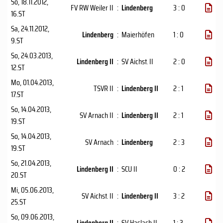
So, 18.11.2012
,
FV RW Weiler II
:
Lindenberg
3 : 0
16.ST
Sa, 24.11.2012
,
Lindenberg
:
Maierhöfen
1 : 0
9.ST
So, 24.03.2013
,
Lindenberg II
:
SV Aichst. II
2 : 0
12.ST
Mo, 01.04.2013
,
TSVR II
:
Lindenberg II
2 : 1
17.ST
So, 14.04.2013
,
SV Arnach II
:
Lindenberg II
2 : 1
19.ST
So, 14.04.2013
,
SV Arnach
:
Lindenberg
2 : 3
19.ST
So, 21.04.2013
,
Lindenberg II
:
SCU II
0 : 2
20.ST
Mi, 05.06.2013
,
SV Aichst. II
:
Lindenberg II
3 : 2
25.ST
So, 09.06.2013
,
Lindenberg II
:
SV Haslach II
1 : 3