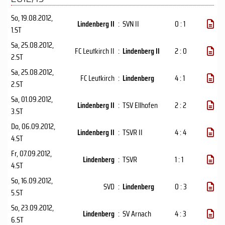
So, 19.08.2012
,
Lindenberg II
:
SVN II
0 : 1
1.ST
Sa, 25.08.2012
,
FC Leutkirch II
:
Lindenberg II
2 : 0
2.ST
Sa, 25.08.2012
,
FC Leutkirch
:
Lindenberg
4 : 1
2.ST
Sa, 01.09.2012
,
Lindenberg II
:
TSV Ellhofen
2 : 2
3.ST
Do, 06.09.2012
,
Lindenberg II
:
TSVR II
4 : 4
4.ST
Fr, 07.09.2012
,
Lindenberg
:
TSVR
1 : 1
4.ST
So, 16.09.2012
,
SVD
:
Lindenberg
0 : 3
5.ST
So, 23.09.2012
,
Lindenberg
:
SV Arnach
4 : 3
6.ST