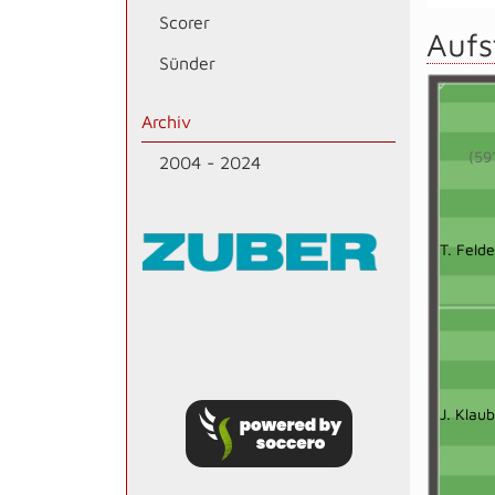
Scorer
Aufs
Sünder
Archiv
(59
2004 - 2024
T. Felde
J. Klau