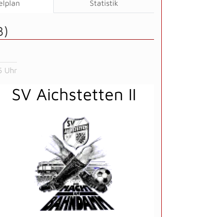
elplan
Statistik
3)
5 Uhr
SV Aichstetten II