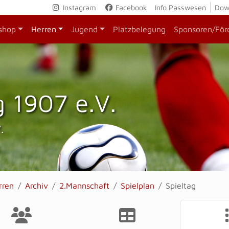
Instagram
Facebook
Info Passwesen
Dow
shop
Herren
Jugend
Platzbelegung
Sponsoren/För
 1907 e.V.
.
rren
Archiv
2.Mannschaft
Spielplan
Spieltag