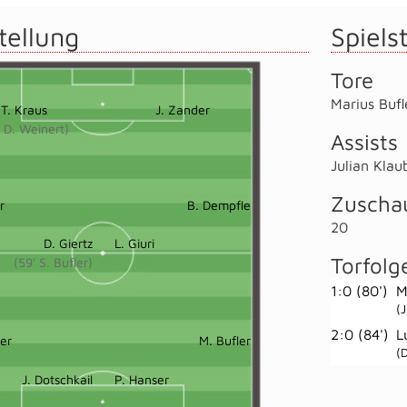
tellung
Spielst
Tore
Marius Bufl
T. Kraus
J. Zander
' D. Weinert)
Assists
Julian Klau
Zuscha
r
B. Dempfle
20
D. Giertz
L. Giuri
Torfolg
(59' S. Bufler)
1:0 (80')
M
(
2:0 (84')
L
ber
M. Bufler
(
J. Dotschkail
P. Hanser