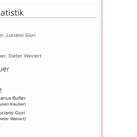
atistik
er
,
Luciano Giuri
ber
,
Dieter Weinert
uer
e
arius Bufler
Julian Klauber)
uciano Giuri
Dieter Weinert)