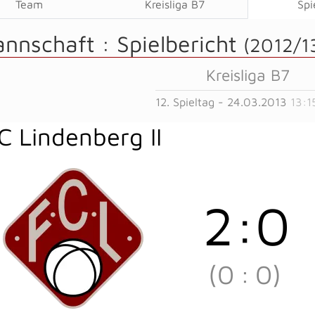
Team
Kreisliga B7
Spi
annschaft :
Spielbericht
(2012/1
Kreisliga B7
12. Spieltag - 24.03.2013
13:1
C Lindenberg II
2
:
0
(0
:
0)