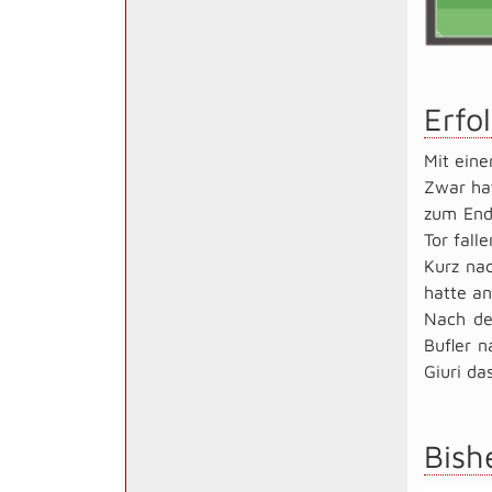
Erfo
Mit eine
Zwar ha
zum End
Tor falle
Kurz nac
hatte an
Nach de
Bufler n
Giuri da
Bish