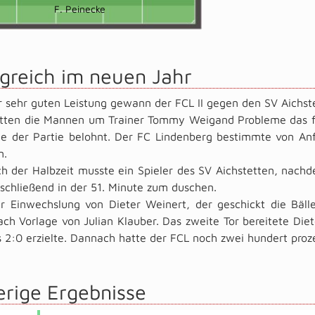
F. Peinecke
lgreich im neuen Jahr
r sehr guten Leistung gewann der FCL II gegen den SV Aichst
tten die Mannen um Trainer Tommy Weigand Probleme das frü
e der Partie belohnt. Der FC Lindenberg bestimmte von Anfa
n.
h der Halbzeit musste ein Spieler des SV Aichstetten, nach
schließend in der 51. Minute zum duschen.
r Einwechslung von Dieter Weinert, der geschickt die Bäll
ach Vorlage von Julian Klauber. Das zweite Tor bereitete Die
s 2:0 erzielte. Dannach hatte der FCL noch zwei hundert proz
erige Ergebnisse