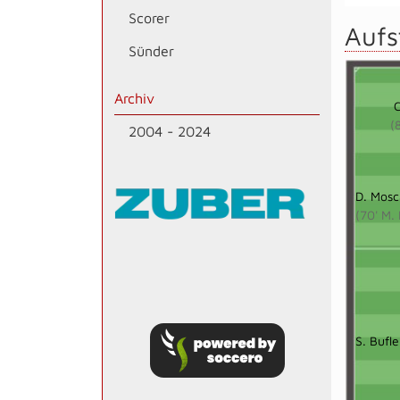
Scorer
Aufs
Sünder
Archiv
C
(
2004 - 2024
D. Mosc
(70' M.
S. Bufle