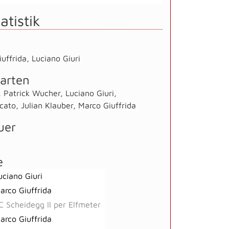
atistik
uffrida
,
Luciano Giuri
arten
,
Patrick Wucher
,
Luciano Giuri
,
cato
,
Julian Klauber
,
Marco Giuffrida
uer
e
uciano Giuri
arco Giuffrida
C Scheidegg II per Elfmeter
arco Giuffrida