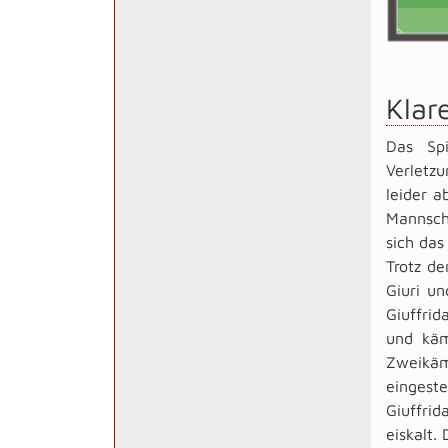
Klar
Das Sp
Verletz
leider a
Mannscha
sich das
Trotz de
Giuri u
Giuffrid
und käm
Zweikäm
eingeste
Giuffrid
eiskalt.