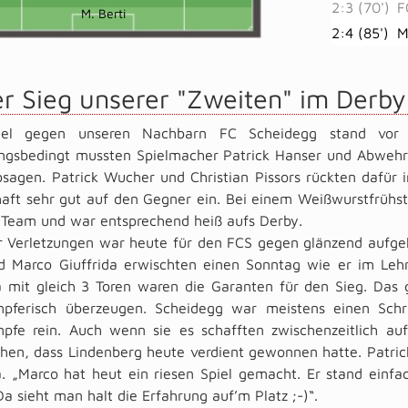
2:3 (70')
F
M. Berti
2:4 (85')
M
er Sieg unserer "Zweiten" im Derby
iel gegen unseren Nachbarn FC Scheidegg stand vor S
ungsbedingt mussten Spielmacher Patrick Hanser und Abwehrh
bsagen. Patrick Wucher und Christian Pissors rückten dafür i
ft sehr gut auf den Gegner ein. Bei einem Weißwurstfrühst
 Team und war entsprechend heiß aufs Derby.
r Verletzungen war heute für den FCS gegen glänzend aufgel
nd Marco Giuffrida erwischten einen Sonntag wie er im Lehr
a mit gleich 3 Toren waren die Garanten für den Sieg. Das
pferisch überzeugen. Scheidegg war meistens einen Schri
pfe rein. Auch wenn sie es schafften zwischenzeitlich a
hen, dass Lindenberg heute verdient gewonnen hatte. Patri
a. „Marco hat heut ein riesen Spiel gemacht. Er stand einf
 Da sieht man halt die Erfahrung auf’m Platz ;-)“.