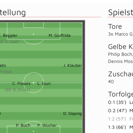
tellung
Spielst
Tore
3x Marco Gi
. Beppler
M. Giuffrida
80' S. Gail)
Gelbe K
Philip Boch
Dennis Mos
ato
J. Klauber
 Proba)
Zuscha
40
C. Pissors
L. Giuri
(65' A. Kruck)
Torfolg
0:1 (35')
L
0:2 (47')
M
r
D. Slapnig
1:2 (57')
F
P. Boch
P. Wucher
1:3 (66')
M