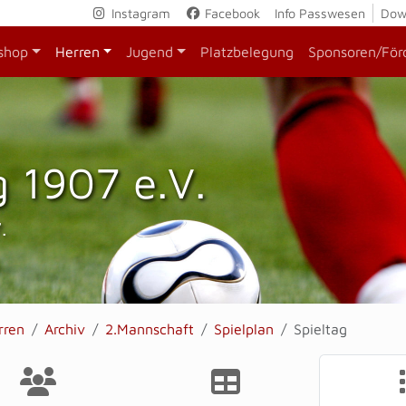
Instagram
Facebook
Info Passwesen
Dow
shop
Herren
Jugend
Platzbelegung
Sponsoren/För
 1907 e.V.
.
rren
Archiv
2.Mannschaft
Spielplan
Spieltag