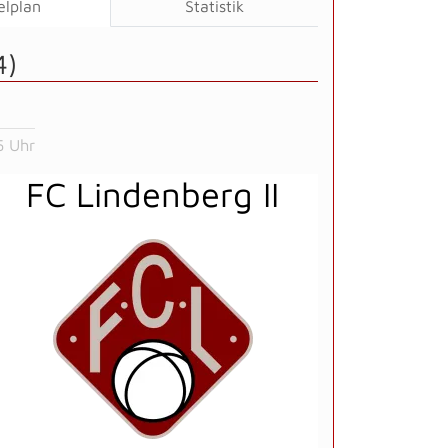
elplan
Statistik
4)
5 Uhr
FC Lindenberg II