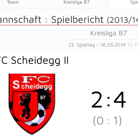
Team
Kreisliga B7
Spi
annschaft :
Spielbericht
(2013/1
Kreisliga B7
23. Spieltag - 18.05.2014
13:1
FC Scheidegg II
2
:
4
(0
:
1)