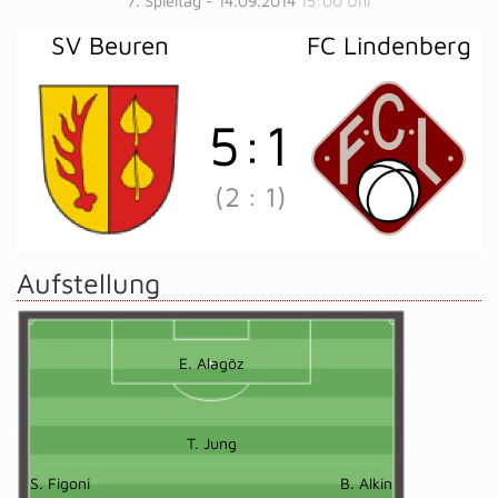
7. Spieltag - 14.09.2014
15:00 Uhr
SV Beuren
FC Lindenberg
5
:
1
(2
:
1)
Aufstellung
E. Alagöz
T. Jung
S. Figoni
B. Alkin