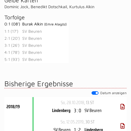
Gelbe Karten
Dominic Jock
,
Benedikt Dotschkail
,
Kurtulus Alkin
Torfolge
0:1 (08')
Burak Alkin
(Emre Alagöz)
1:1 (17')
SV Beuren
2:1 (20')
SV Beuren
3:1 (26')
SV Beuren
4:1 (78')
SV Beuren
5:1 (93')
SV Beuren
Bisherige Ergebnisse
Datum anzeigen
So, 28.10.2018
, 13.ST
2018/19
3 : 0
Lindenberg
SV Beuren
So, 12.05.2019
, 30.ST
1 : 2
SV Beuren
Lindenberg