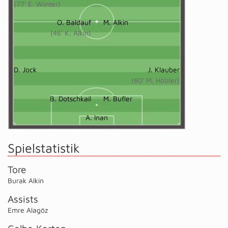
(77' E. Winter)
O. Baldauf
M. Alkin
(46' K. Alkin)
D. Jock
J. Klauber
(60' M. Hölzler)
B. Dotschkail
M. Bufler
A. Inan
Spielstatistik
Tore
Burak Alkin
Assists
Emre Alagöz