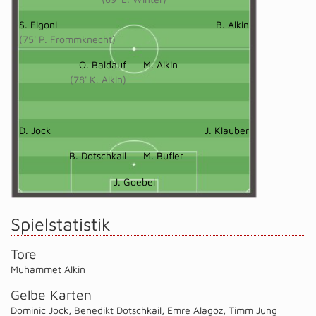
S. Figoni
B. Alkin
(75' P. Frommknecht)
O. Baldauf
M. Alkin
(78' K. Alkin)
D. Jock
J. Klauber
B. Dotschkail
M. Bufler
J. Goebel
Spielstatistik
Tore
Muhammet Alkin
Gelbe Karten
Dominic Jock
,
Benedikt Dotschkail
,
Emre Alagöz
,
Timm Jung