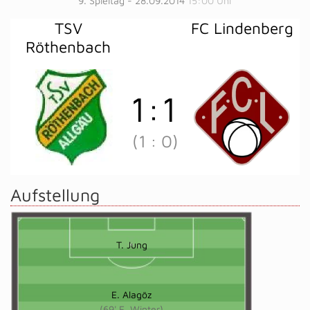
9. Spieltag - 28.09.2014
15:00 Uhr
TSV
FC Lindenberg
Röthenbach
1
:
1
(1
:
0)
Aufstellung
T. Jung
E. Alagöz
(69' E. Winter)