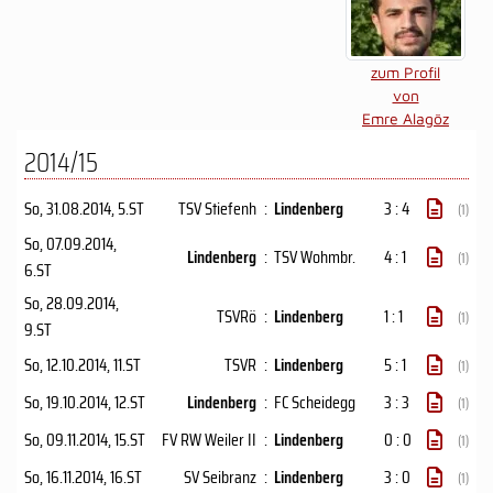
zum Profil
von
Emre Alagöz
2014/15
So, 31.08.2014
, 5.ST
TSV Stiefenh
:
Lindenberg
3 : 4
(1)
So, 07.09.2014
,
Lindenberg
:
TSV Wohmbr.
4 : 1
(1)
6.ST
So, 28.09.2014
,
TSVRö
:
Lindenberg
1 : 1
(1)
9.ST
So, 12.10.2014
, 11.ST
TSVR
:
Lindenberg
5 : 1
(1)
So, 19.10.2014
, 12.ST
Lindenberg
:
FC Scheidegg
3 : 3
(1)
So, 09.11.2014
, 15.ST
FV RW Weiler II
:
Lindenberg
0 : 0
(1)
So, 16.11.2014
, 16.ST
SV Seibranz
:
Lindenberg
3 : 0
(1)