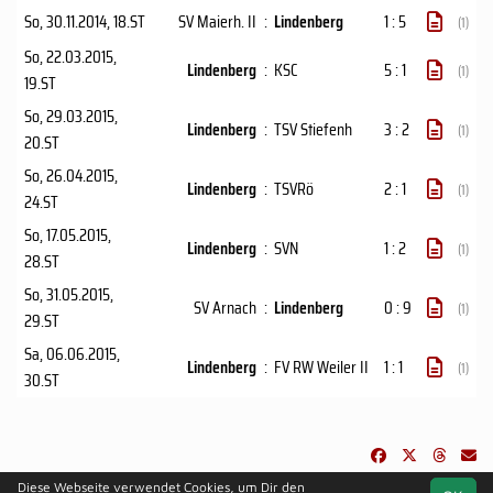
So, 30.11.2014
, 18.ST
SV Maierh. II
:
Lindenberg
1 : 5
(1)
So, 22.03.2015
,
Lindenberg
:
KSC
5 : 1
(1)
19.ST
So, 29.03.2015
,
Lindenberg
:
TSV Stiefenh
3 : 2
(1)
20.ST
So, 26.04.2015
,
Lindenberg
:
TSVRö
2 : 1
(1)
24.ST
So, 17.05.2015
,
Lindenberg
:
SVN
1 : 2
(1)
28.ST
So, 31.05.2015
,
SV Arnach
:
Lindenberg
0 : 9
(1)
29.ST
Sa, 06.06.2015
,
Lindenberg
:
FV RW Weiler II
1 : 1
(1)
30.ST
Diese Webseite verwendet Cookies, um Dir den