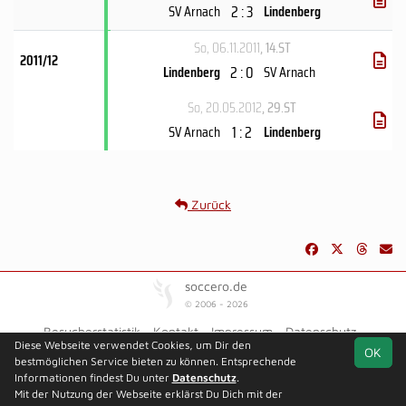
2 : 3
SV Arnach
Lindenberg
So, 06.11.2011
, 14.ST
2011/12
2 : 0
Lindenberg
SV Arnach
So, 20.05.2012
, 29.ST
1 : 2
SV Arnach
Lindenberg
Zurück
soccero.de
© 2006 - 2026
Besucherstatistik
Kontakt
Impressum
Datenschutz
Diese Webseite verwendet Cookies, um Dir den
OK
bestmöglichen Service bieten zu können. Entsprechende
Informationen findest Du unter
Datenschutz
.
Mit der Nutzung der Webseite erklärst Du Dich mit der