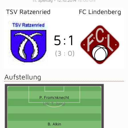
11. Spieltag - 12.10.2014
15:00 Uhr
TSV Ratzenried
FC Lindenberg
5
:
1
(3
:
0)
Aufstellung
P. Frommknecht
(46' T. Jung)
B. Alkin