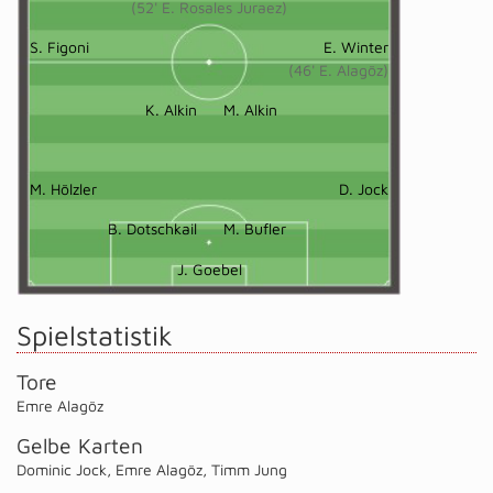
(52' E. Rosales Juraez)
S. Figoni
E. Winter
(46' E. Alagöz)
K. Alkin
M. Alkin
M. Hölzler
D. Jock
B. Dotschkail
M. Bufler
J. Goebel
Spielstatistik
Tore
Emre Alagöz
Gelbe Karten
Dominic Jock
,
Emre Alagöz
,
Timm Jung