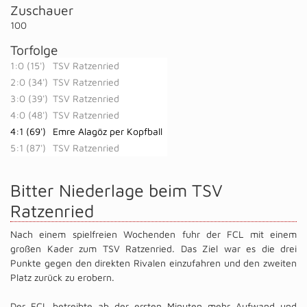
Zuschauer
100
Torfolge
1:0 (15')
TSV Ratzenried
2:0 (34')
TSV Ratzenried
3:0 (39')
TSV Ratzenried
4:0 (48')
TSV Ratzenried
4:1 (69')
Emre Alagöz per Kopfball
5:1 (87')
TSV Ratzenried
Bitter Niederlage beim TSV
Ratzenried
Nach einem spielfreien Wochenden fuhr der FCL mit einem
großen Kader zum TSV Ratzenried. Das Ziel war es die drei
Punkte gegen den direkten Rivalen einzufahren und den zweiten
Platz zurück zu erobern.
Der FCL betreibte ab der ersten Minuten mehr Aufwand und