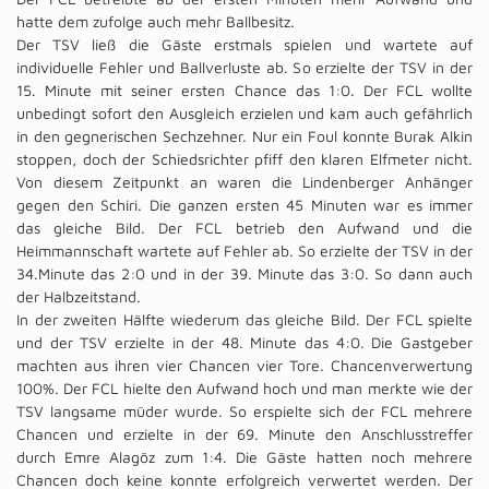
hatte dem zufolge auch mehr Ballbesitz.
Der TSV ließ die Gäste erstmals spielen und wartete auf
individuelle Fehler und Ballverluste ab. So erzielte der TSV in der
15. Minute mit seiner ersten Chance das 1:0. Der FCL wollte
unbedingt sofort den Ausgleich erzielen und kam auch gefährlich
in den gegnerischen Sechzehner. Nur ein Foul konnte Burak Alkin
stoppen, doch der Schiedsrichter pfiff den klaren Elfmeter nicht.
Von diesem Zeitpunkt an waren die Lindenberger Anhänger
gegen den Schiri. Die ganzen ersten 45 Minuten war es immer
das gleiche Bild. Der FCL betrieb den Aufwand und die
Heimmannschaft wartete auf Fehler ab. So erzielte der TSV in der
34.Minute das 2:0 und in der 39. Minute das 3:0. So dann auch
der Halbzeitstand.
In der zweiten Hälfte wiederum das gleiche Bild. Der FCL spielte
und der TSV erzielte in der 48. Minute das 4:0. Die Gastgeber
machten aus ihren vier Chancen vier Tore. Chancenverwertung
100%. Der FCL hielte den Aufwand hoch und man merkte wie der
TSV langsame müder wurde. So erspielte sich der FCL mehrere
Chancen und erzielte in der 69. Minute den Anschlusstreffer
durch Emre Alagöz zum 1:4. Die Gäste hatten noch mehrere
Chancen doch keine konnte erfolgreich verwertet werden. Der