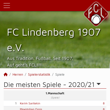
FC Lindenberg 1907
e.V.
Aus Tradition. Fußball. Seit 1907.
Auf geht's FCL!!!
Herren
Spielerstatistik
Spiele
Die meisten Spiele -
2020/21
1.Mannschaft
(Spiele)
1
Kerim Saritekin
8
Maximilian Orgis
8