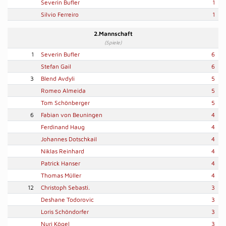
Severin Bufler
1
Silvio Ferreiro
1
2.Mannschaft
(Spiele)
1
Severin Bufler
6
Stefan Gail
6
3
Blend Avdyli
5
Romeo Almeida
5
Tom Schönberger
5
6
Fabian von Beuningen
4
Ferdinand Haug
4
Johannes Dotschkail
4
Niklas Reinhard
4
Patrick Hanser
4
Thomas Müller
4
12
Christoph Sebasti.
3
Deshane Todorovic
3
Loris Schöndorfer
3
Nuri Kögel
3