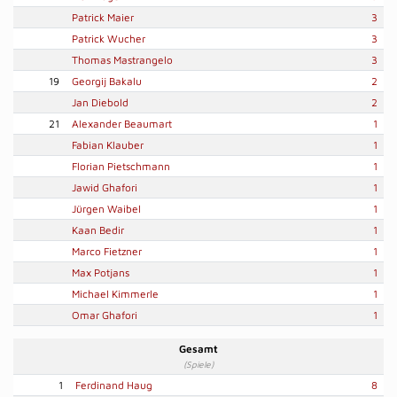
Patrick Maier
3
Patrick Wucher
3
Thomas Mastrangelo
3
19
Georgij Bakalu
2
Jan Diebold
2
21
Alexander Beaumart
1
Fabian Klauber
1
Florian Pietschmann
1
Jawid Ghafori
1
Jürgen Waibel
1
Kaan Bedir
1
Marco Fietzner
1
Max Potjans
1
Michael Kimmerle
1
Omar Ghafori
1
Gesamt
(Spiele)
1
Ferdinand Haug
8