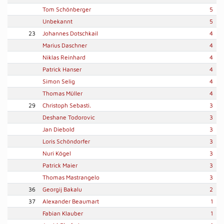
Tom Schönberger
5
Unbekannt
5
23
Johannes Dotschkail
4
Marius Daschner
4
Niklas Reinhard
4
Patrick Hanser
4
Simon Selig
4
Thomas Müller
4
29
Christoph Sebasti.
3
Deshane Todorovic
3
Jan Diebold
3
Loris Schöndorfer
3
Nuri Kögel
3
Patrick Maier
3
Thomas Mastrangelo
3
36
Georgij Bakalu
2
37
Alexander Beaumart
1
Fabian Klauber
1