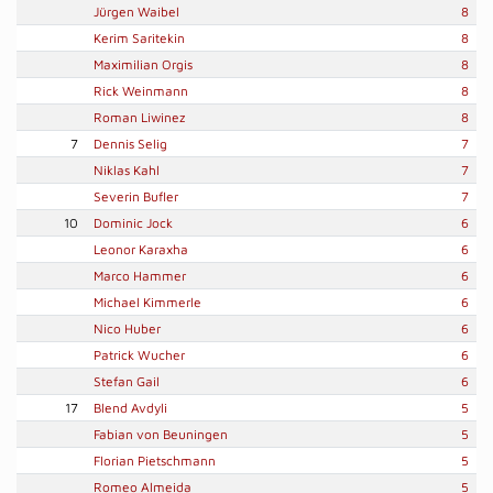
Jürgen Waibel
8
Kerim Saritekin
8
Maximilian Orgis
8
Rick Weinmann
8
Roman Liwinez
8
7
Dennis Selig
7
Niklas Kahl
7
Severin Bufler
7
10
Dominic Jock
6
Leonor Karaxha
6
Marco Hammer
6
Michael Kimmerle
6
Nico Huber
6
Patrick Wucher
6
Stefan Gail
6
17
Blend Avdyli
5
Fabian von Beuningen
5
Florian Pietschmann
5
Romeo Almeida
5