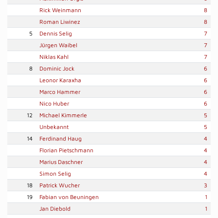
Rick Weinmann
8
Roman Liwinez
8
5
Dennis Selig
7
Jürgen Waibel
7
Niklas Kahl
7
8
Dominic Jock
6
Leonor Karaxha
6
Marco Hammer
6
Nico Huber
6
12
Michael Kimmerle
5
Unbekannt
5
14
Ferdinand Haug
4
Florian Pietschmann
4
Marius Daschner
4
Simon Selig
4
18
Patrick Wucher
3
19
Fabian von Beuningen
1
Jan Diebold
1