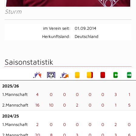
Sturm
im Verein seit:
01.09.2014
Herkunftsland:
Deutschland
Saisonstatistik
2025/26
1.Mannschaft
4
0
0
0
0
0
3
1
2.Mannschaft
16
10
0
2
0
0
1
5
2024/25
1.Mannschaft
2
0
0
0
0
0
2
0
2.Mannschaft
20
8
0
3
0
0
3
6