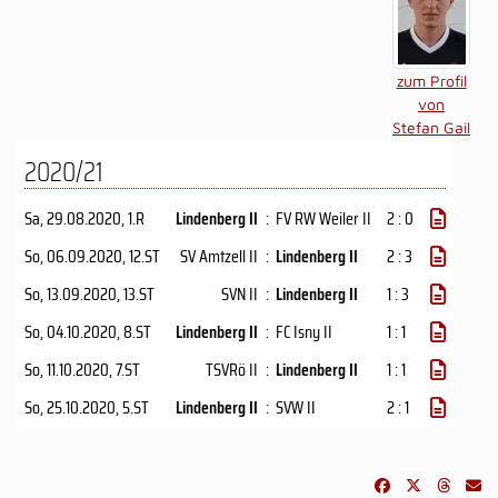
zum Profil
von
Stefan Gail
2020/21
Sa, 29.08.2020
, 1.R
Lindenberg II
:
FV RW Weiler II
2 : 0
So, 06.09.2020
, 12.ST
SV Amtzell II
:
Lindenberg II
2 : 3
So, 13.09.2020
, 13.ST
SVN II
:
Lindenberg II
1 : 3
So, 04.10.2020
, 8.ST
Lindenberg II
:
FC Isny II
1 : 1
So, 11.10.2020
, 7.ST
TSVRö II
:
Lindenberg II
1 : 1
So, 25.10.2020
, 5.ST
Lindenberg II
:
SVW II
2 : 1