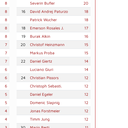
8
Severin Bufler
20
8
16
David Andrej Paturzo
18
8
Patrick Wucher
18
8
18
Emerson Rosales J.
17
8
19
Burak Alkin
16
7
20
Christof Heinzmann
15
7
Markus Proba
15
7
22
Daniel Giertz
14
6
Luciano Giuri
14
6
24
Christian Pissors
12
6
Christoph Sebasti.
12
5
Daniel Egeler
12
5
Domenic Slapnig
12
4
Jonas Forstmeier
12
4
Timm Jung
12
3
30
Mario Berti
11