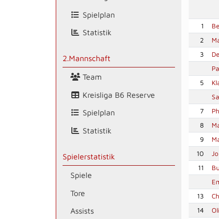
Spielplan
1
Be
Statistik
2
Ma
3
De
2.Mannschaft
Pa
Team
5
Kl
Kreisliga B6 Reserve
Sa
7
Ph
Spielplan
8
Ma
Statistik
9
Ma
10
Jo
Spielerstatistik
11
Bu
Spiele
Em
Tore
13
Ch
14
Ol
Assists