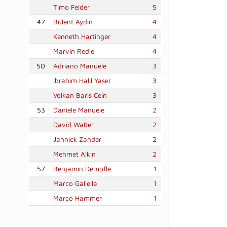
Timo Felder
5
47
Bülent Aydin
4
Kenneth Hartinger
4
Marvin Redle
4
50
Adriano Manuele
3
Ibrahim Halil Yaser
3
Volkan Baris Cein
3
53
Daniele Manuele
2
David Walter
2
Jannick Zander
2
Mehmet Alkin
2
57
Benjamin Dempfle
1
Marco Gallella
1
Marco Hammer
1