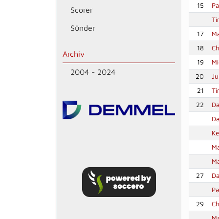
15
Pa
Scorer
T
Sünder
17
Ma
18
Ch
Archiv
19
Mi
2004 - 2024
20
Ju
21
Ti
22
Da
Da
Ke
Ma
Ma
27
Da
Pa
29
Ch
M