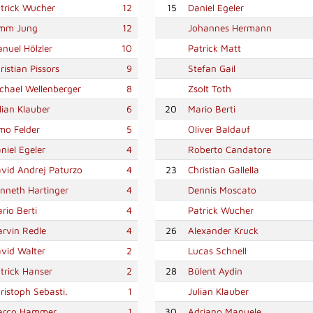
trick Wucher
12
15
Daniel Egeler
imm Jung
12
Johannes Hermann
nuel Hölzler
10
Patrick Matt
ristian Pissors
9
Stefan Gail
chael Wellenberger
8
Zsolt Toth
lian Klauber
6
20
Mario Berti
mo Felder
5
Oliver Baldauf
niel Egeler
4
Roberto Candatore
vid Andrej Paturzo
4
23
Christian Gallella
nneth Hartinger
4
Dennis Moscato
rio Berti
4
Patrick Wucher
rvin Redle
4
26
Alexander Kruck
vid Walter
2
Lucas Schnell
trick Hanser
2
28
Bülent Aydin
ristoph Sebasti.
1
Julian Klauber
arco Hammer
1
30
Adriano Manuele