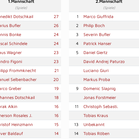
1.Mannschaft
2.Mannschaft
(Spiele)
(Spiele)
nedikt Dotschkail
27
1
Marco Giuffrida
rius Bufler
26
2
Philip Boch
nnis Bonke
24
3
Severin Bufler
scal Schindele
24
4
Patrick Hanser
aus Wagner
23
5
Daniel Giertz
ndro Figoni
23
David Andrej Paturzo
ilipp Frommknecht
21
Luciano Giuri
nuel Selbenbacher
20
Markus Proba
rco Greber
19
9
Domenic Slapnig
hannes Dotschkail
18
Jonas Forstmeier
rak Alkin
16
11
Christoph Sebasti.
erson Rosales J.
16
Tobias Kraus
ristof Heinzmann
15
13
Unbekannt
iver Baldauf
14
14
Tobias Röben