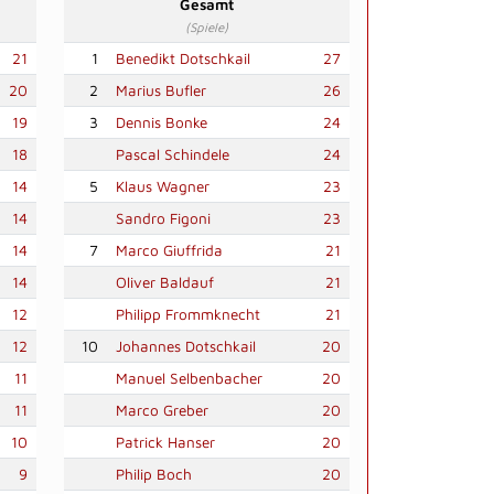
Gesamt
(Spiele)
21
1
Benedikt Dotschkail
27
20
2
Marius Bufler
26
19
3
Dennis Bonke
24
18
Pascal Schindele
24
14
5
Klaus Wagner
23
14
Sandro Figoni
23
14
7
Marco Giuffrida
21
14
Oliver Baldauf
21
12
Philipp Frommknecht
21
12
10
Johannes Dotschkail
20
11
Manuel Selbenbacher
20
11
Marco Greber
20
10
Patrick Hanser
20
9
Philip Boch
20