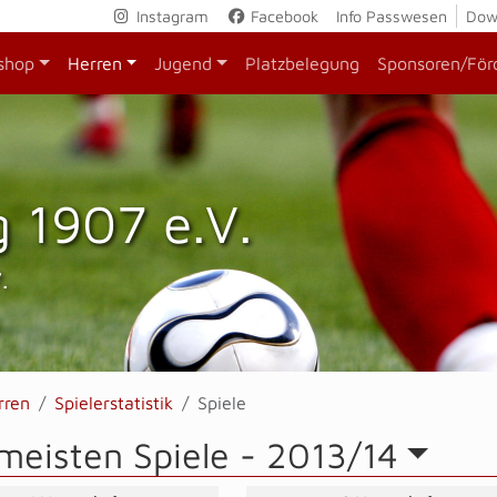
Instagram
Facebook
Info Passwesen
Dow
shop
Herren
Jugend
Platzbelegung
Sponsoren/För
 1907 e.V.
.
rren
Spielerstatistik
Spiele
meisten Spiele -
2013/14