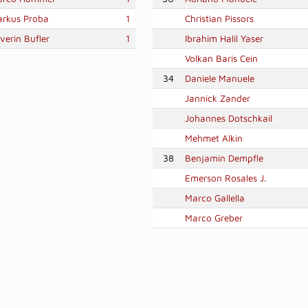
rkus Proba
1
Christian Pissors
verin Bufler
1
Ibrahim Halil Yaser
Volkan Baris Cein
34
Daniele Manuele
Jannick Zander
Johannes Dotschkail
Mehmet Alkin
38
Benjamin Dempfle
Emerson Rosales J.
Marco Gallella
Marco Greber