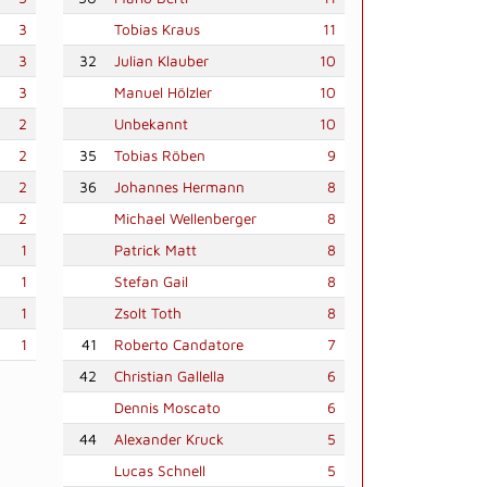
3
Tobias Kraus
11
3
32
Julian Klauber
10
3
Manuel Hölzler
10
2
Unbekannt
10
2
35
Tobias Röben
9
2
36
Johannes Hermann
8
2
Michael Wellenberger
8
1
Patrick Matt
8
1
Stefan Gail
8
1
Zsolt Toth
8
1
41
Roberto Candatore
7
42
Christian Gallella
6
Dennis Moscato
6
44
Alexander Kruck
5
Lucas Schnell
5