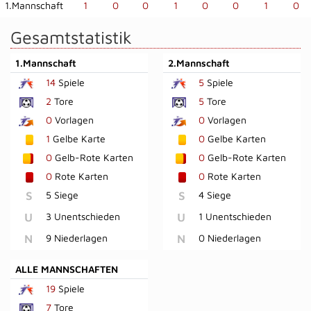
1.Mannschaft
1
0
0
1
0
0
1
0
Gesamtstatistik
1.Mannschaft
2.Mannschaft
14
Spiele
5
Spiele
2
Tore
5
Tore
0
Vorlagen
0
Vorlagen
1
Gelbe Karte
0
Gelbe Karten
0
Gelb-Rote Karten
0
Gelb-Rote Karten
0
Rote Karten
0
Rote Karten
S
5 Siege
S
4 Siege
U
3 Unentschieden
U
1 Unentschieden
N
9 Niederlagen
N
0 Niederlagen
ALLE MANNSCHAFTEN
19
Spiele
7
Tore