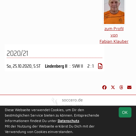
zum Profil
von
Fabian Klauber
2020/21
So, 25.10.2020
, 5.ST
Lindenberg II
:
SVW II
2 : 1
soccero.de
© 2006 - 2026
Diese Webseite verwendet Cookies, um Dir den
OK
Besucherstatistik
Kontakt
Impressum
Datenschutz
bestmöglichen Service bieten zu können. Entsprechende
Informationen findest Du unter
Datenschutz
.
Mit der Nutzung der Webseite erklärst Du Dich mit der
Verwendung von Cookies einverstanden.