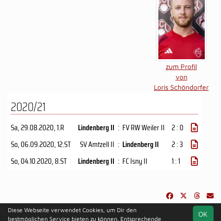
zum Profil
von
Loris Schöndorfer
2020/21
Sa, 29.08.2020
, 1.R
Lindenberg II
:
FV RW Weiler II
2 : 0
So, 06.09.2020
, 12.ST
SV Amtzell II
:
Lindenberg II
2 : 3
So, 04.10.2020
, 8.ST
Lindenberg II
:
FC Isny II
1 : 1
Diese Webseite verwendet Cookies, um Dir den
OK
soccero.de
bestmöglichen Service bieten zu können. Entsprechende