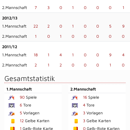
2.Mannschaft
7
3
0
1
0
0
0
1
2012/13
1.Mannschaft
22
2
0
1
0
0
5
9
2.Mannschaft
1
0
1
0
0
0
0
0
2011/12
1.Mannschaft
18
1
4
1
0
0
9
4
2.Mannschaft
2
1
2
0
0
0
1
0
Gesamtstatistik
1.Mannschaft
2.Mannschaft
90
Spiele
16
Spiele
6
Tore
4
Tore
5
Vorlagen
3
Vorlagen
12
Gelbe Karten
3
Gelbe Karten
1
Gelb-Rote Karte
0
Gelb-Rote Karten