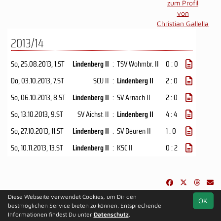
zum Profil
von
Christian Gallella
2013/14
So, 25.08.2013
, 1.ST
Lindenberg II
:
TSV Wohmbr. II
0 : 0
Do, 03.10.2013
, 7.ST
SCU II
:
Lindenberg II
2 : 0
So, 06.10.2013
, 8.ST
Lindenberg II
:
SV Arnach II
2 : 0
So, 13.10.2013
, 9.ST
SV Aichst. II
:
Lindenberg II
4 : 4
So, 27.10.2013
, 11.ST
Lindenberg II
:
SV Beuren II
1 : 0
So, 10.11.2013
, 13.ST
Lindenberg II
:
KSC II
0 : 2
Diese Webseite verwendet Cookies, um Dir den
OK
soccero.de
bestmöglichen Service bieten zu können. Entsprechende
© 2006 - 2026
Informationen findest Du unter
Datenschutz
.