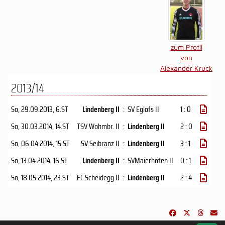
zum Profil
von
Alexander Kruck
2013/14
So, 29.09.2013
, 6.ST
Lindenberg II
:
SV Eglofs II
1 : 0
So, 30.03.2014
, 14.ST
TSV Wohmbr. II
:
Lindenberg II
2 : 0
So, 06.04.2014
, 15.ST
SV Seibranz II
:
Lindenberg II
3 : 1
So, 13.04.2014
, 16.ST
Lindenberg II
:
SVMaierhöfen II
0 : 1
So, 18.05.2014
, 23.ST
FC Scheidegg II
:
Lindenberg II
2 : 4