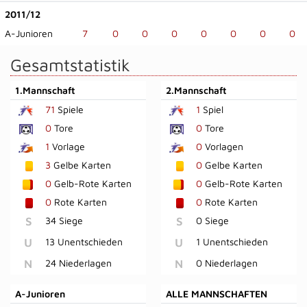
2011/12
A-Junioren
7
0
0
0
0
0
0
0
Gesamtstatistik
1.Mannschaft
2.Mannschaft
71
Spiele
1
Spiel
0
Tore
0
Tore
1
Vorlage
0
Vorlagen
3
Gelbe Karten
0
Gelbe Karten
0
Gelb-Rote Karten
0
Gelb-Rote Karten
0
Rote Karten
0
Rote Karten
S
34 Siege
S
0 Siege
U
13 Unentschieden
U
1 Unentschieden
N
24 Niederlagen
N
0 Niederlagen
A-Junioren
ALLE MANNSCHAFTEN