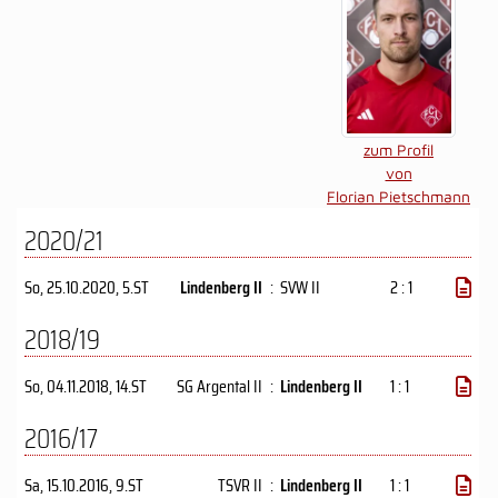
zum Profil
von
Florian Pietschmann
2020/21
So, 25.10.2020
, 5.ST
Lindenberg II
:
SVW II
2 : 1
2018/19
So, 04.11.2018
, 14.ST
SG Argental II
:
Lindenberg II
1 : 1
2016/17
Sa, 15.10.2016
, 9.ST
TSVR II
:
Lindenberg II
1 : 1