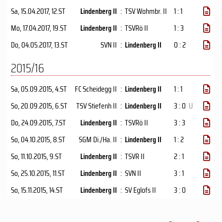
Sa, 15.04.2017
, 12.ST
Lindenberg II
:
TSV Wohmbr. II
1 : 1
Mo, 17.04.2017
, 19.ST
Lindenberg II
:
TSVRö II
1 : 3
Do, 04.05.2017
, 13.ST
SVN II
:
Lindenberg II
0 : 2
2015/16
Sa, 05.09.2015
, 4.ST
FC Scheidegg II
:
Lindenberg II
1 : 1
So, 20.09.2015
, 6.ST
TSV Stiefenh II
:
Lindenberg II
3 : 0
U
Do, 24.09.2015
, 7.ST
Lindenberg II
:
TSVRö II
3 : 3
So, 04.10.2015
, 8.ST
SGM Di./Ha. II
:
Lindenberg II
1 : 2
So, 11.10.2015
, 9.ST
Lindenberg II
:
TSVR II
2 : 1
So, 25.10.2015
, 11.ST
Lindenberg II
:
SVN II
3 : 1
So, 15.11.2015
, 14.ST
Lindenberg II
:
SV Eglofs II
3 : 0