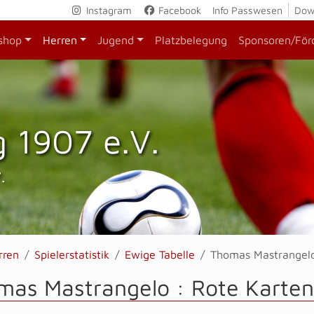
Instagram
Facebook
Info Passwesen
Dow
shop
Herren
Jugend
Platzbelegung
Sponsoren/För
 1907 e.V.
.
rren
Spielerstatistik
Ewige Tabelle
Thomas Mastrangel
mas Mastrangelo : Rote Karten