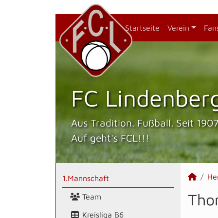
Startseite
Verein
Fan
FC Lindenberg
Aus Tradition. Fußball. Seit 1907
Auf geht's FCL!!!
He
1.Mannschaft
Tho
Team
Kreisliga B6