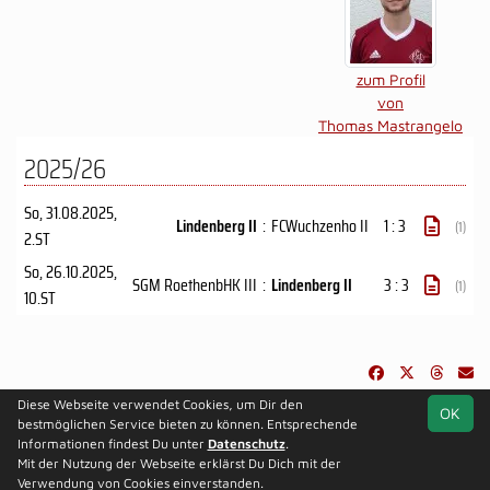
zum Profil
von
Thomas Mastrangelo
2025/26
So, 31.08.2025
,
Lindenberg II
:
FCWuchzenho II
1 : 3
(1)
2.ST
So, 26.10.2025
,
SGM RoethenbHK III
:
Lindenberg II
3 : 3
(1)
10.ST
Diese Webseite verwendet Cookies, um Dir den
OK
soccero.de
bestmöglichen Service bieten zu können. Entsprechende
© 2006 - 2026
Informationen findest Du unter
Datenschutz
.
Mit der Nutzung der Webseite erklärst Du Dich mit der
Besucherstatistik
Kontakt
Impressum
Datenschutz
Verwendung von Cookies einverstanden.