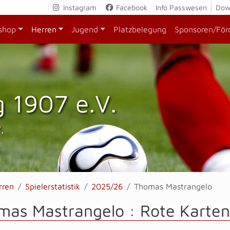
Instagram
Facebook
Info Passwesen
Dow
shop
Herren
Jugend
Platzbelegung
Sponsoren/För
 1907 e.V.
.
rren
Spielerstatistik
2025/26
Thomas Mastrangelo
mas Mastrangelo : Rote Karten