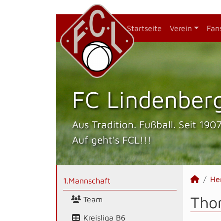
Startseite
Verein
Fan
FC Lindenberg
Aus Tradition. Fußball. Seit 1907
Auf geht's FCL!!!
He
1.Mannschaft
Tho
Team
Kreisliga B6