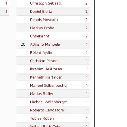
1
Christoph Sebasti.
2
1
Daniel Giertz
2
Dennis Moscato
2
Markus Proba
2
Unbekannt
2
20
Adriano Manuele
1
Bülent Aydin
1
Christian Pissors
1
Ibrahim Halil Yaser
1
Kenneth Hartinger
1
Manuel Selbenbacher
1
Marius Bufler
1
Michael Wellenberger
1
Roberto Candatore
1
Tobias Röben
1
Volkan Baris Cein
1