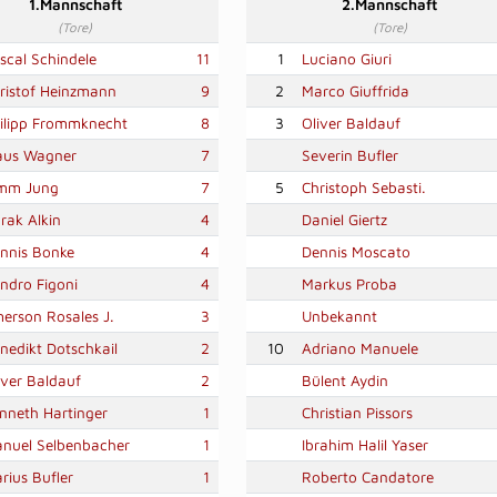
1.Mannschaft
2.Mannschaft
(Tore)
(Tore)
scal Schindele
11
1
Luciano Giuri
ristof Heinzmann
9
2
Marco Giuffrida
ilipp Frommknecht
8
3
Oliver Baldauf
aus Wagner
7
Severin Bufler
mm Jung
7
5
Christoph Sebasti.
rak Alkin
4
Daniel Giertz
nnis Bonke
4
Dennis Moscato
ndro Figoni
4
Markus Proba
erson Rosales J.
3
Unbekannt
nedikt Dotschkail
2
10
Adriano Manuele
iver Baldauf
2
Bülent Aydin
nneth Hartinger
1
Christian Pissors
nuel Selbenbacher
1
Ibrahim Halil Yaser
rius Bufler
1
Roberto Candatore