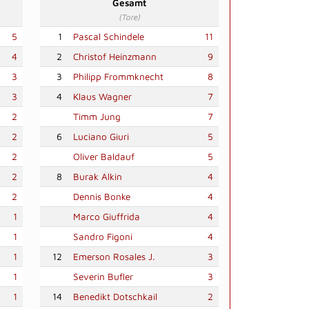
Gesamt
(Tore)
5
1
Pascal Schindele
11
4
2
Christof Heinzmann
9
3
3
Philipp Frommknecht
8
3
4
Klaus Wagner
7
2
Timm Jung
7
2
6
Luciano Giuri
5
2
Oliver Baldauf
5
2
8
Burak Alkin
4
2
Dennis Bonke
4
1
Marco Giuffrida
4
1
Sandro Figoni
4
1
12
Emerson Rosales J.
3
1
Severin Bufler
3
1
14
Benedikt Dotschkail
2