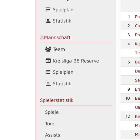
Spielplan
1
Pa
Statistik
2
Ch
3
Ph
2.Mannschaft
4
Kl
Team
Ti
Kreisliga B6 Reserve
6
Bu
De
Spielplan
Sa
Statistik
9
Em
10
Be
Spielerstatistik
Ol
Spiele
12
Ke
Tore
Ma
Ma
Assists