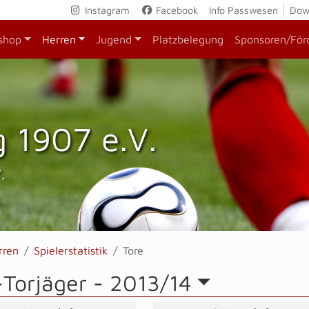
Instagram
Facebook
Info Passwesen
Dow
shop
Herren
Jugend
Platzbelegung
Sponsoren/För
 1907 e.V.
.
rren
Spielerstatistik
Tore
-Torjäger -
2013/14