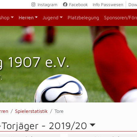
Instagram
Facebook
Info Passwesen
Dow
shop
Herren
Jugend
Platzbelegung
Sponsoren/För
 1907 e.V.
.
rren
Spielerstatistik
Tore
-Torjäger -
2019/20