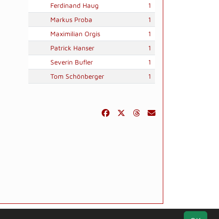
Ferdinand Haug
1
Markus Proba
1
Maximilian Orgis
1
Patrick Hanser
1
Severin Bufler
1
Tom Schönberger
1
k
Kontakt
Impressum
Datenschutz