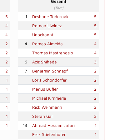
Gesamt
(Tore)
5
1
Deshane Todorovic
5
4
Roman Liwinez
5
4
Unbekannt
5
2
4
Romeo Almeida
4
2
Thomas Mastrangelo
4
2
6
Aziz Shihada
3
2
7
Benjamin Schnepf
2
1
Loris Schöndorfer
2
1
Marius Bufler
2
1
Michael Kimmerle
2
1
Rick Weinmann
2
1
Stefan Gail
2
1
13
Ahmad Hussian Jafari
1
Felix Stiefenhofer
1