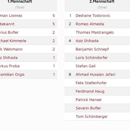
1.Mannschaft
2.Mannschaft
(Tore)
(Tore)
man Liwinez
5
1
Deshane Todorovic
bekannt
5
2
Romeo Almeida
rius Bufler
2
Thomas Mastrangelo
chael Kimmerle
2
4
Aziz Shihada
ck Weinmann
2
Benjamin Schnepf
iz Shihada
1
Loris Schöndorfer
rkus Proba
1
Stefan Gail
ximilian Orgis
1
8
Ahmad Hussian Jafari
Felix Stiefenhofer
Ferdinand Haug
Patrick Hanser
Severin Bufler
Tom Schönberger