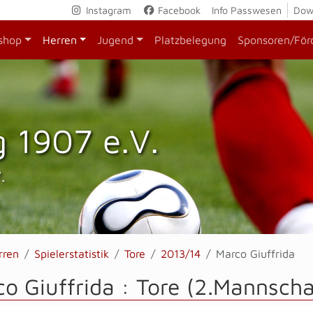
Instagram
Facebook
Info Passwesen
Dow
shop
Herren
Jugend
Platzbelegung
Sponsoren/För
 1907 e.V.
.
rren
Spielerstatistik
Tore
2013/14
Marco Giuffrida
o Giuffrida : Tore (2.Mannscha