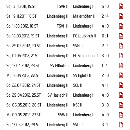
So, 13.11.2011
, 15.ST
TSVR II
:
Lindenberg II
5 : 0
Sa, 19.11.2011
, 16.ST
Lindenberg II
:
Maierhöfen II
2 : 4
So, 11.03.2012
, 18.ST
TSVH II
:
Lindenberg II
4 : 0
So, 18.03.2012
, 19.ST
Lindenberg II
:
FC Leutkirch II
0 : 1
So, 25.03.2012
, 20.ST
Lindenberg II
:
SVN II
2 : 3
So, 01.04.2012
, 21.ST
Lindenberg II
:
FC Scheidegg II
3 : 0
So, 15.04.2012
, 23.ST
TSV Ellhofen
:
Lindenberg II
1 : 4
Mi, 18.04.2012
, 22.ST
Lindenberg II
:
SV Eglofs II
2 : 0
So, 22.04.2012
, 24.ST
Lindenberg II
:
SCU II
4 : 1
So, 29.04.2012
, 25.ST
SV Haslach II
:
Lindenberg II
4 : 0
So, 06.05.2012
, 26.ST
Lindenberg II
:
KSC II
3 : 0
Mi, 09.05.2012
, 27.ST
SVW II
:
Lindenberg II
4 : 0
So, 13.05.2012
, 28.ST
Lindenberg II
:
SVD II
3 : 1