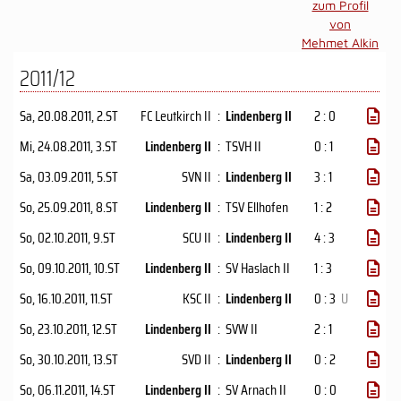
zum Profil
von
Mehmet Alkin
2011/12
Sa, 20.08.2011
, 2.ST
FC Leutkirch II
:
Lindenberg II
2 : 0
Mi, 24.08.2011
, 3.ST
Lindenberg II
:
TSVH II
0 : 1
Sa, 03.09.2011
, 5.ST
SVN II
:
Lindenberg II
3 : 1
So, 25.09.2011
, 8.ST
Lindenberg II
:
TSV Ellhofen
1 : 2
So, 02.10.2011
, 9.ST
SCU II
:
Lindenberg II
4 : 3
So, 09.10.2011
, 10.ST
Lindenberg II
:
SV Haslach II
1 : 3
So, 16.10.2011
, 11.ST
KSC II
:
Lindenberg II
0 : 3
U
So, 23.10.2011
, 12.ST
Lindenberg II
:
SVW II
2 : 1
So, 30.10.2011
, 13.ST
SVD II
:
Lindenberg II
0 : 2
So, 06.11.2011
, 14.ST
Lindenberg II
:
SV Arnach II
0 : 0