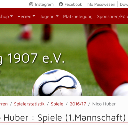
Instagram
Facebook
Info Passwesen
Dow
shop
Herren
Jugend
Platzbelegung
Sponsoren/För
 1907 e.V.
.
rren
Spielerstatistik
Spiele
2016/17
Nico Huber
 Huber : Spiele (1.Mannschaft)