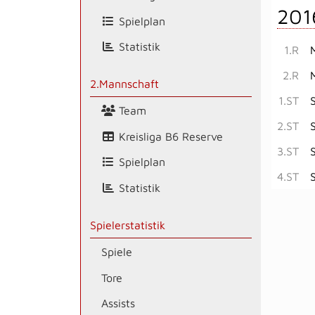
201
Spielplan
Statistik
1.R
2.R
2.Mannschaft
1.ST
Team
2.ST
Kreisliga B6 Reserve
3.ST
Spielplan
4.ST
Statistik
Spielerstatistik
Spiele
Tore
Assists