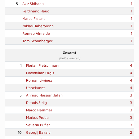
5
Aziz Shihada
1
Ferdinand Haug
1
Marco Fietzner
1
Niklas Haberbosch
1
Romeo Almeida
1
Tom Schönberger
1
Gesamt
(Gelbe Karten)
1
Florian Pietschmann
4
Maximilian Orgis
4
Roman Liwinez
4
Unbekannt
4
5
Ahmad Hussian Jafari
3
Dennis Selig
3
Marco Hammer
3
Markus Proba
3
Severin Bufler
3
10
Georgij Bakalu
2