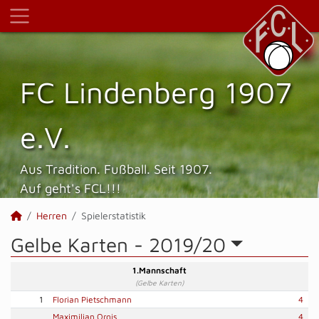
FC Lindenberg 1907
e.V.
Aus Tradition. Fußball. Seit 1907.
Auf geht's FCL!!!
Herren
Spielerstatistik
Gelbe Karten -
2019/20
1.Mannschaft
(Gelbe Karten)
1
Florian Pietschmann
4
Maximilian Orgis
4