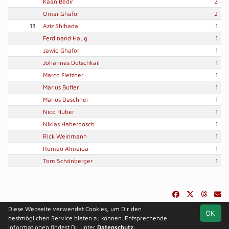
Kaan Bedir
2
Omar Ghafori
2
13
Aziz Shihada
1
Ferdinand Haug
1
Jawid Ghafori
1
Johannes Dotschkail
1
Marco Fietzner
1
Marius Bufler
1
Marius Daschner
1
Nico Huber
1
Niklas Haberbosch
1
Rick Weinmann
1
Romeo Almeida
1
Tom Schönberger
1
Diese Webseite verwendet Cookies, um Dir den
OK
soccero.de
bestmöglichen Service bieten zu können. Entsprechende
© 2006 - 2026
Informationen findest Du unter
Datenschutz
.