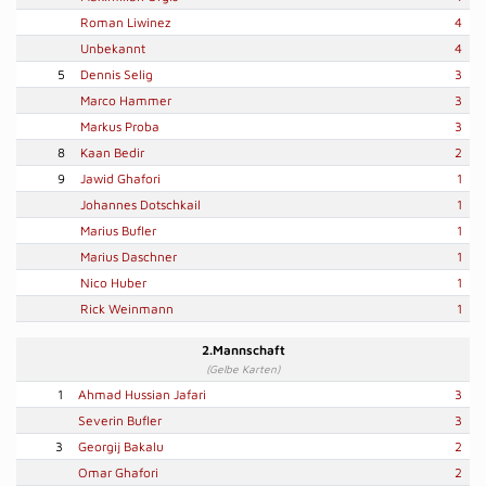
Roman Liwinez
4
Unbekannt
4
5
Dennis Selig
3
Marco Hammer
3
Markus Proba
3
8
Kaan Bedir
2
9
Jawid Ghafori
1
Johannes Dotschkail
1
Marius Bufler
1
Marius Daschner
1
Nico Huber
1
Rick Weinmann
1
2.Mannschaft
(Gelbe Karten)
1
Ahmad Hussian Jafari
3
Severin Bufler
3
3
Georgij Bakalu
2
Omar Ghafori
2