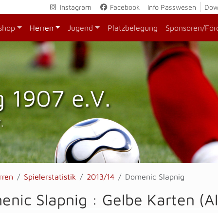
Instagram
Facebook
Info Passwesen
Dow
shop
Herren
Jugend
Platzbelegung
Sponsoren/För
 1907 e.V.
.
rren
Spielerstatistik
2013/14
Domenic Slapnig
nic Slapnig : Gelbe Karten (A