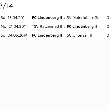
3/14
So, 13.04.2014
FC Lindenberg II
:
SV Maierhöfen-Gr. II
0 
Mo, 21.04.2014
TSV Ratzenried II
:
FC Lindenberg II
0 
So, 04.05.2014
FC Lindenberg II
:
SC Unterzeil II
0 