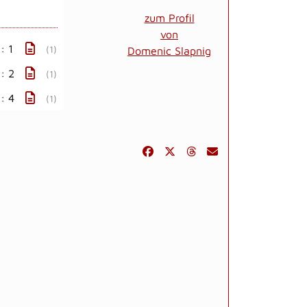
zum Profil
von
: 1
(1)
Domenic Slapnig
: 2
(1)
: 4
(1)