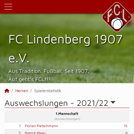
FC Lindenberg 1907
e.V.
Aus Tradition. Fußball. Seit 1907.
Auf geht's FCL!!!
Herren
Spielerstatistik
Auswechslungen -
2021/22
1.Mannschaft
(Auswechslungen)
1
Florian Pietschmann
15
2
Patrick Maier
9