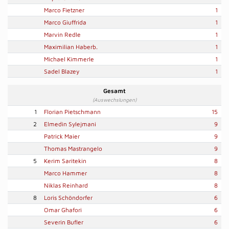
Marco Fietzner
1
Marco Giuffrida
1
Marvin Redle
1
Maximilian Haberb.
1
Michael Kimmerle
1
Sadel Blazey
1
Gesamt
(Auswechslungen)
1
Florian Pietschmann
15
2
Elmedin Sylejmani
9
Patrick Maier
9
Thomas Mastrangelo
9
5
Kerim Saritekin
8
Marco Hammer
8
Niklas Reinhard
8
8
Loris Schöndorfer
6
Omar Ghafori
6
Severin Bufler
6