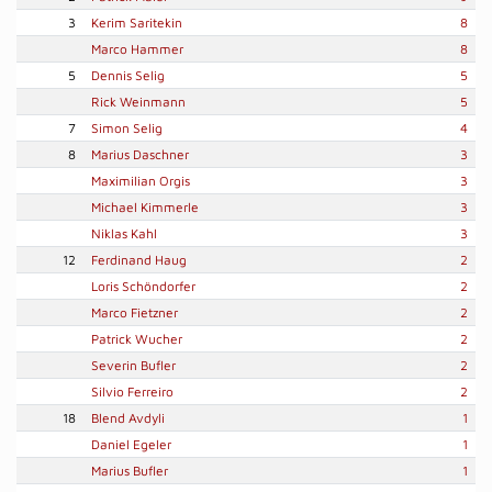
3
Kerim Saritekin
8
Marco Hammer
8
5
Dennis Selig
5
Rick Weinmann
5
7
Simon Selig
4
8
Marius Daschner
3
Maximilian Orgis
3
Michael Kimmerle
3
Niklas Kahl
3
12
Ferdinand Haug
2
Loris Schöndorfer
2
Marco Fietzner
2
Patrick Wucher
2
Severin Bufler
2
Silvio Ferreiro
2
18
Blend Avdyli
1
Daniel Egeler
1
Marius Bufler
1