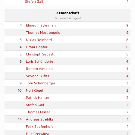
Stefan Gail
1
2.Mannschaft
(Auswechslungen)
1
Elmedin Sylejmani
9
Thomas Mastrangelo
9
3
Niklas Reinhard
8
4
Omar Ghafori
6
5
Christoph Sebasti.
5
6
Loris Schöndorfer
4
Romeo Almeida
4
Severin Bufler
4
9
Tom Schönberger
3
10
Nuri Kögel
2
Patrick Hanser
2
Stefan Gail
2
Thomas Müller
2
14
Andreas Strehlke
1
Felix Stiefenhofer
1
Filip Czerwinski
1