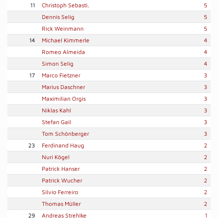
11
Christoph Sebasti.
5
Dennis Selig
5
Rick Weinmann
5
14
Michael Kimmerle
4
Romeo Almeida
4
Simon Selig
4
17
Marco Fietzner
3
Marius Daschner
3
Maximilian Orgis
3
Niklas Kahl
3
Stefan Gail
3
Tom Schönberger
3
23
Ferdinand Haug
2
Nuri Kögel
2
Patrick Hanser
2
Patrick Wucher
2
Silvio Ferreiro
2
Thomas Müller
2
29
Andreas Strehlke
1