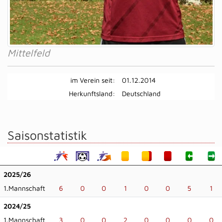
Mittelfeld
im Verein seit:
01.12.2014
Herkunftsland:
Deutschland
Saisonstatistik
2025/26
1.Mannschaft
6
0
0
1
0
0
5
1
2024/25
1.Mannschaft
3
0
0
2
0
0
0
0