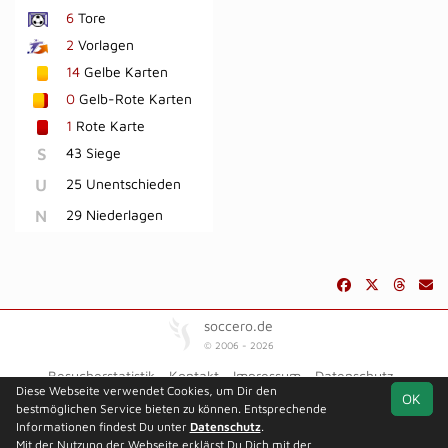
6
Tore
2
Vorlagen
14
Gelbe Karten
0
Gelb-Rote Karten
1
Rote Karte
S
43 Siege
U
25 Unentschieden
N
29 Niederlagen
soccero.de
© 2006 - 2026
Besucherstatistik
Kontakt
Impressum
Datenschutz
Diese Webseite verwendet Cookies, um Dir den
OK
bestmöglichen Service bieten zu können. Entsprechende
Informationen findest Du unter
Datenschutz
.
Mit der Nutzung der Webseite erklärst Du Dich mit der