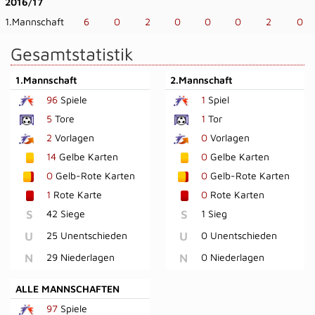
2016/17
1.Mannschaft
6
0
2
0
0
0
2
0
Gesamtstatistik
1.Mannschaft
2.Mannschaft
96
Spiele
1
Spiel
5
Tore
1
Tor
2
Vorlagen
0
Vorlagen
14
Gelbe Karten
0
Gelbe Karten
0
Gelb-Rote Karten
0
Gelb-Rote Karten
1
Rote Karte
0
Rote Karten
S
42 Siege
S
1 Sieg
U
25 Unentschieden
U
0 Unentschieden
N
29 Niederlagen
N
0 Niederlagen
ALLE MANNSCHAFTEN
97
Spiele