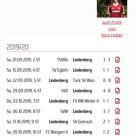
zum Profil
von
Nico Huber
2019/20
So, 01.09.2019
, 2.ST
TSVRö
:
Lindenberg
3 : 3
So, 15.09.2019
, 4.ST
SV Eglofs
:
Lindenberg
1 : 1
So, 22.09.2019
, 5.ST
Lindenberg
:
Türk SV Wan.
0 : 0
So, 29.09.2019
, 6.ST
SVD
:
Lindenberg
4 : 0
Do, 03.10.2019
, 7.ST
Lindenberg
:
FV RW Weiler II
1 : 1
So, 06.10.2019
, 8.ST
SVW
:
Lindenberg
3 : 1
So, 13.10.2019
, 9.ST
Lindenberg
:
SV Gebrazh.
2 : 1
So, 20.10.2019
, 10.ST
FC Wangen II
:
Lindenberg
1 : 2