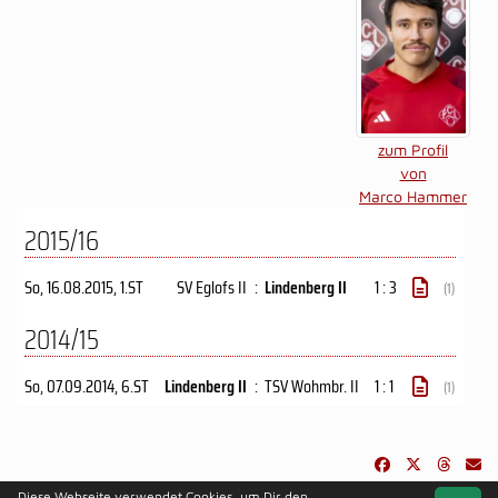
zum Profil
von
Marco Hammer
2015/16
So, 16.08.2015
, 1.ST
SV Eglofs II
:
Lindenberg II
1 : 3
(1)
2014/15
So, 07.09.2014
, 6.ST
Lindenberg II
:
TSV Wohmbr. II
1 : 1
(1)
Diese Webseite verwendet Cookies, um Dir den