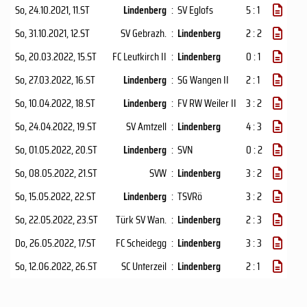
So, 24.10.2021
, 11.ST
Lindenberg
:
SV Eglofs
5 : 1
So, 31.10.2021
, 12.ST
SV Gebrazh.
:
Lindenberg
2 : 2
So, 20.03.2022
, 15.ST
FC Leutkirch II
:
Lindenberg
0 : 1
So, 27.03.2022
, 16.ST
Lindenberg
:
SG Wangen II
2 : 1
So, 10.04.2022
, 18.ST
Lindenberg
:
FV RW Weiler II
3 : 2
So, 24.04.2022
, 19.ST
SV Amtzell
:
Lindenberg
4 : 3
So, 01.05.2022
, 20.ST
Lindenberg
:
SVN
0 : 2
So, 08.05.2022
, 21.ST
SVW
:
Lindenberg
3 : 2
So, 15.05.2022
, 22.ST
Lindenberg
:
TSVRö
3 : 2
So, 22.05.2022
, 23.ST
Türk SV Wan.
:
Lindenberg
2 : 3
Do, 26.05.2022
, 17.ST
FC Scheidegg
:
Lindenberg
3 : 3
So, 12.06.2022
, 26.ST
SC Unterzeil
:
Lindenberg
2 : 1