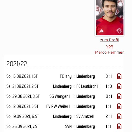
zum Profil
von
Marco Hammer
2021/22
So, 15.08.2021
, 1.ST
FC Isny
:
Lindenberg
3 : 1
Sa, 21.08.2021
, 2.ST
Lindenberg
:
FC Leutkirch II
1 : 0
So, 29.08.2021
, 3.ST
SG Wangen II
:
Lindenberg
0 : 1
So, 12.09.2021
, 5.ST
FV RW Weiler II
:
Lindenberg
1 : 1
So, 19.09.2021
, 6.ST
Lindenberg
:
SV Amtzell
2 : 1
So, 26.09.2021
, 7.ST
SVN
:
Lindenberg
1 : 1