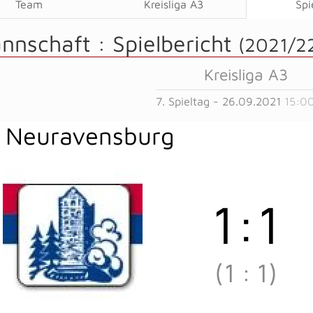
Team
Kreisliga A3
Spi
annschaft :
Spielbericht
(2021/2
Kreisliga A3
7. Spieltag - 26.09.2021
15:0
 Neuravensburg
1
:
1
(1
:
1)