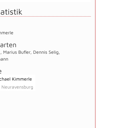
atistik
mmerle
arten
g
,
Marius Bufler
,
Dennis Selig
,
mann
e
chael Kimmerle
 Neuravensburg