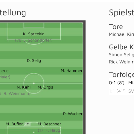
tellung
Spielst
Tore
K. Saritekin
Michael Ki
(78' L. Schöndorfer)
Gelbe K
Simon Seli
D. Selig
Rick Wein
merle
M. Hammer
Torfolg
Maier)
0:1 (8')
Mi
N. Kahl
M. Orgis
1:1 (41')
SV
5' R. Weinmann)
P. Wucher
M. Bufler
M. Daschner
C
(17' F. Haug)