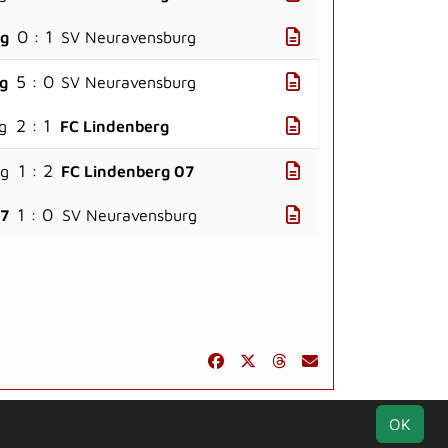
0 : 1
rg
SV Neuravensburg
5 : 0
rg
SV Neuravensburg
2 : 1
g
FC Lindenberg
1 : 2
rg
FC Lindenberg 07
1 : 0
07
SV Neuravensburg
k
Kontakt
Impressum
Datenschutz
OK