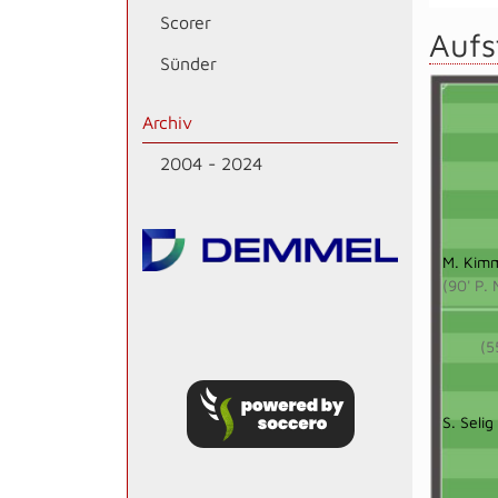
Scorer
Aufs
Sünder
Archiv
2004 - 2024
M. Kim
(90' P. 
(5
S. Selig