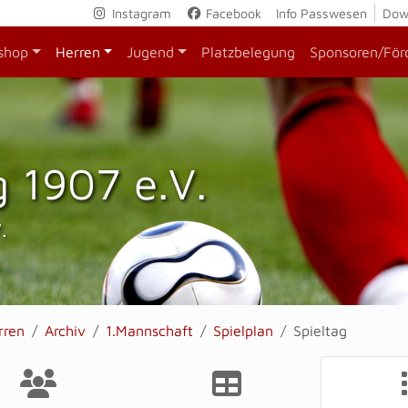
Instagram
Facebook
Info Passwesen
Dow
shop
Herren
Jugend
Platzbelegung
Sponsoren/För
 1907 e.V.
.
rren
Archiv
1.Mannschaft
Spielplan
Spieltag