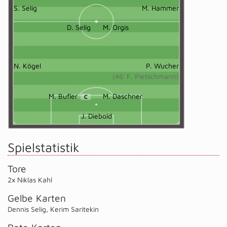
S. Selig
M. Hammer
D. Selig
M. Orgis
N. Kögel
P. Wucher
(46' F. Pietschmann)
M. Bufler
M. Daschner
C
J. Diebold
Spielstatistik
Tore
2x Niklas Kahl
Gelbe Karten
Dennis Selig
,
Kerim Saritekin