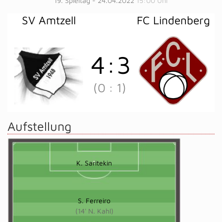
19. Spieltag - 24.04.2022
15:00 Uhr
SV Amtzell
FC Lindenberg
4
:
3
(0
:
1)
Aufstellung
K. Saritekin
S. Ferreiro
(14' N. Kahl)