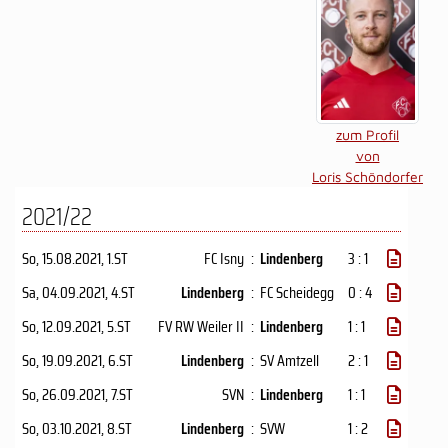
zum Profil
von
Loris Schöndorfer
2021/22
So, 15.08.2021
, 1.ST
FC Isny
:
Lindenberg
3 : 1
Sa, 04.09.2021
, 4.ST
Lindenberg
:
FC Scheidegg
0 : 4
So, 12.09.2021
, 5.ST
FV RW Weiler II
:
Lindenberg
1 : 1
So, 19.09.2021
, 6.ST
Lindenberg
:
SV Amtzell
2 : 1
So, 26.09.2021
, 7.ST
SVN
:
Lindenberg
1 : 1
So, 03.10.2021
, 8.ST
Lindenberg
:
SVW
1 : 2