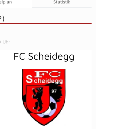
elplan
Statistik
2)
0 Uhr
FC Scheidegg