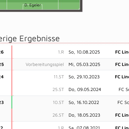
D. Egeler
erige Ergebnisse
26
1.R
So, 10.08.2025
FC Li
25
Vorbereitungsspiel
Mi, 05.03.2025
FC Li
24
11.ST
So, 29.10.2023
FC Li
25.ST
Do, 09.05.2024
FC S
23
10.ST
So, 16.10.2022
FC S
26.ST
Do, 18.05.2023
FC Li
22
1.R
Sa, 07.08.2021
FC Li