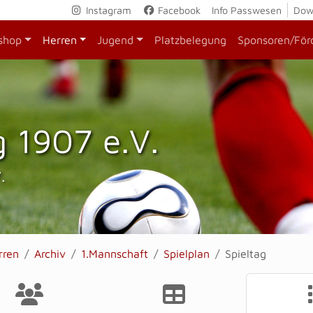
Instagram
Facebook
Info Passwesen
Dow
shop
Herren
Jugend
Platzbelegung
Sponsoren/För
 1907 e.V.
.
rren
Archiv
1.Mannschaft
Spielplan
Spieltag