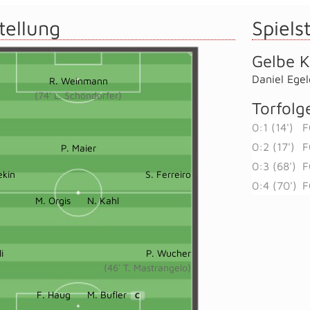
tellung
Spielst
Gelbe K
Daniel Egel
R. Weinmann
(74' L. Schöndorfer)
Torfolg
0:1 (14')
F
0:2 (17')
F
P. Maier
0:3 (68')
F
ekin
S. Ferreiro
0:4 (70')
F
M. Orgis
N. Kahl
i
P. Wucher
(46' T. Mastrangelo)
F. Haug
M. Bufler
C