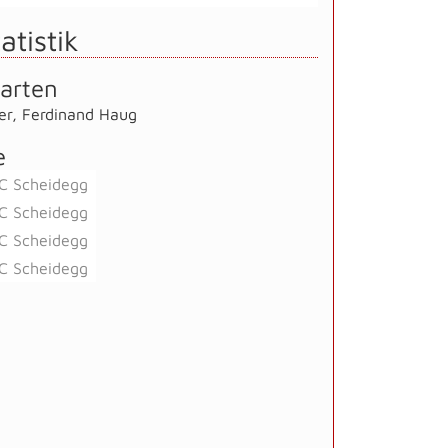
atistik
arten
er
,
Ferdinand Haug
e
C Scheidegg
C Scheidegg
C Scheidegg
C Scheidegg