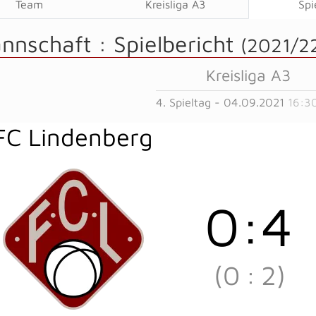
Team
Kreisliga A3
Spi
annschaft :
Spielbericht
(2021/2
Kreisliga A3
4. Spieltag - 04.09.2021
16:3
FC Lindenberg
0
:
4
(0
:
2)