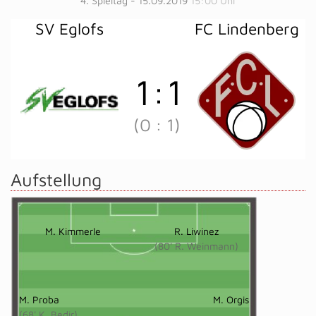
4. Spieltag - 15.09.2019
15:00 Uhr
SV Eglofs
FC Lindenberg
1
:
1
(0
:
1)
Aufstellung
M. Kimmerle
R. Liwinez
(80' R. Weinmann)
M. Proba
M. Orgis
(68' K. Bedir)