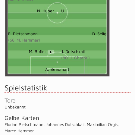
N. Huber
U.
F. Pietschmann
D. Selig
(68' M. Hammer)
M. Bufler
J. Dotschkail
C
(80' J. Ghafori)
A. Beaumart
Spielstatistik
Tore
Unbekannt
Gelbe Karten
Florian Pietschmann
,
Johannes Dotschkail
,
Maximilian Orgis
,
Marco Hammer