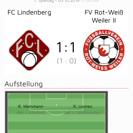
7. Spieltag - 03.10.2019
11:00 Uhr
FC Lindenberg
FV Rot-Weiß
Weiler II
1
:
1
(1
:
0)
Aufstellung
R. Weinmann
R. Liwinez
(84' J. Ghafori)
(84' L. Schöndorfer)