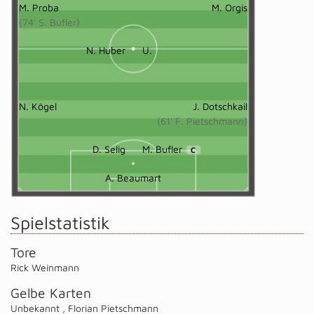
M. Proba
M. Orgis
(74' S. Bufler)
N. Huber
U.
N. Kögel
J. Dotschkail
(61' F. Pietschmann)
D. Selig
M. Bufler
C
A. Beaumart
Spielstatistik
Tore
Rick Weinmann
Gelbe Karten
Unbekannt
,
Florian Pietschmann