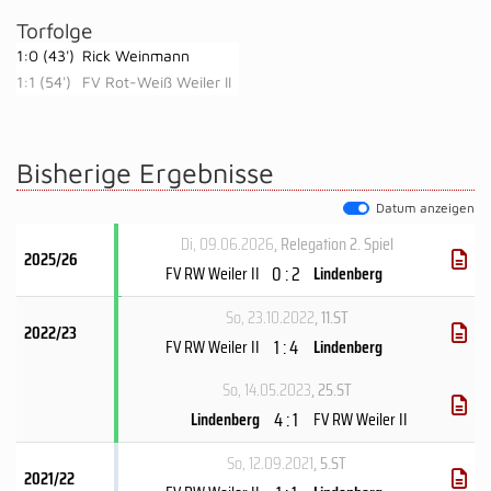
Torfolge
1:0 (43')
Rick Weinmann
1:1 (54')
FV Rot-Weiß Weiler II
Bisherige Ergebnisse
Datum anzeigen
Di, 09.06.2026
, Relegation 2. Spiel
2025/26
0 : 2
FV RW Weiler II
Lindenberg
So, 23.10.2022
, 11.ST
2022/23
1 : 4
FV RW Weiler II
Lindenberg
So, 14.05.2023
, 25.ST
4 : 1
Lindenberg
FV RW Weiler II
So, 12.09.2021
, 5.ST
2021/22