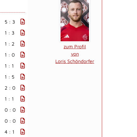
5 : 3
1 : 3
1 : 2
zum Profil
von
1 : 0
Loris Schöndorfer
1 : 1
1 : 5
2 : 0
1 : 1
0 : 0
0 : 0
4 : 1