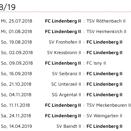
8/19
Mi, 25.07.2018
FC Lindenberg II
:
TSV Röthenbach II
Mi, 01.08.2018
FC Lindenberg II
:
TSV Heimenkirch II
So, 19.08.2018
SV Fronhofen II
:
FC Lindenberg II
So, 02.09.2018
SV Kressbronn II
:
FC Lindenberg II
So, 09.09.2018
FC Lindenberg II
:
FC Isny II
So, 16.09.2018
SV Seibranz II
:
FC Lindenberg II
So, 21.10.2018
SC Unterzeil II
:
FC Lindenberg II
So, 04.11.2018
SG Argental II
:
FC Lindenberg II
So, 11.11.2018
FC Lindenberg II
:
TSV Meckenbeuren II
Sa, 24.11.2018
FC Lindenberg II
:
SV Weingarten II
So, 14.04.2019
SV Baindt II
:
FC Lindenberg II