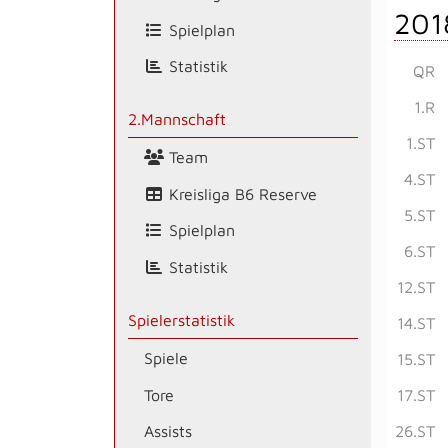
201
Spielplan
Statistik
QR
1.R
2.Mannschaft
1.ST
Team
4.ST
Kreisliga B6 Reserve
5.ST
Spielplan
6.ST
Statistik
12.ST
Spielerstatistik
14.ST
Spiele
15.ST
Tore
17.ST
26.ST
Assists