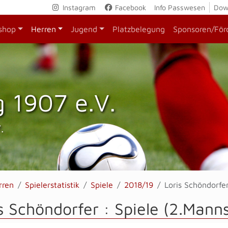
Instagram
Facebook
Info Passwesen
Dow
shop
Herren
Jugend
Platzbelegung
Sponsoren/För
 1907 e.V.
.
rren
Spielerstatistik
Spiele
2018/19
Loris Schöndorfe
s Schöndorfer : Spiele (2.Mann