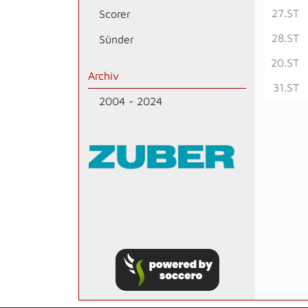
27.ST
Scorer
28.ST
Sünder
20.ST
Archiv
31.ST
2004 - 2024