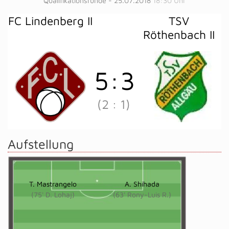
Qualifikationsrunde - 25.07.2018
18:30 Uhr
FC Lindenberg II
TSV
Röthenbach II
5
:
3
(2
:
1)
Aufstellung
T. Mastrangelo
A. Shihada
(75' D. Lohaj)
(63' Rony-Luis R.)