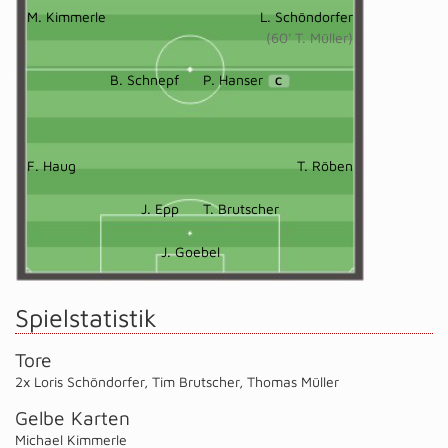
M. Kimmerle
L. Schöndorfer
(60' T. Müller)
B. Schnepf
P. Hanser
C
F. Haug
T. Röben
J. Epp
T. Brutscher
J. Goebel
Spielstatistik
Tore
2x Loris Schöndorfer
,
Tim Brutscher
,
Thomas Müller
Gelbe Karten
Michael Kimmerle