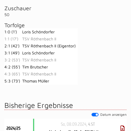
Zuschauer
50
Torfolge
1:0 (1')
Loris Schöndorfer
1:1 (17')
TSV Röthenbach II
2:1 (42')
TSV Röthenbach II (Eigentor)
3:1 (49')
Loris Schöndorfer
3:2 (53')
TSV Röthenbach II
4:2 (55')
Tim Brutscher
4:3 (65')
TSV Röthenbach II
5:3 (73')
Thomas Müller
Bisherige Ergebnisse
Datum anzeigen
So, 08.09.2024
, 4.ST
2024/25