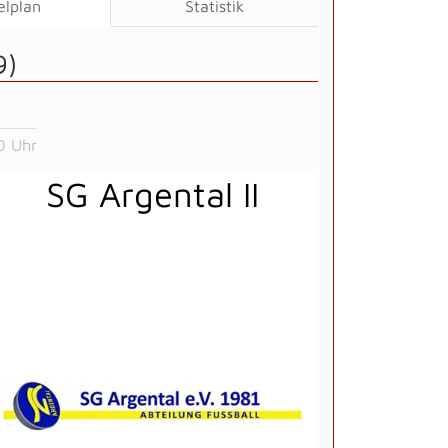
elplan
Statistik
9)
0 Uhr
SG Argental II