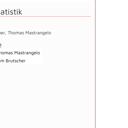
atistik
her
,
Thomas Mastrangelo
e
homas Mastrangelo
im Brutscher