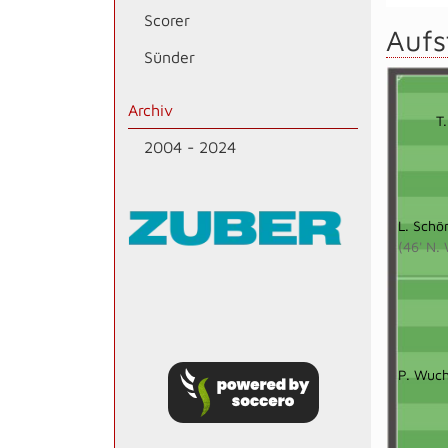
Scorer
Aufs
Sünder
Archiv
T
2004 - 2024
L. Schö
(46' N.
P. Wuc