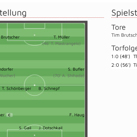
tellung
Spielst
Tore
Tim Brutsc
. Brutscher
T. Müller
(46' T. Mastrangelo)
Torfolg
1:0 (48')
T
2:0 (56')
T
ndorfer
S. Bufler
 Wucher)
(70' A. Shihada)
T. Schönberger
B. Schnepf
her
F. Haug
C
S. Gail
J. Dotschkail