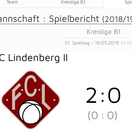
Team
Kreisliga B1
Spi
annschaft :
Spielbericht
(2018/1
Kreisliga B1
31. Spieltag - 19.05.2019
13:0
C Lindenberg II
2
:
0
(0
:
0)