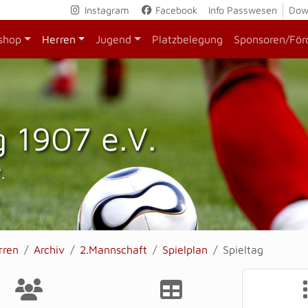
Instagram
Facebook
Info Passwesen
Dow
shop
Herren
Jugend
Platzbelegung
Sponsoren/För
 1907 e.V.
.
rren
Archiv
2.Mannschaft
Spielplan
Spieltag