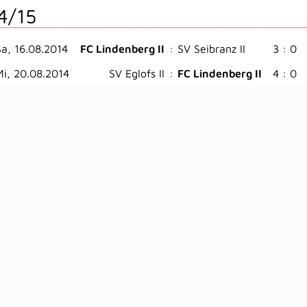
4/15
Sa, 16.08.2014
FC Lindenberg II
:
SV Seibranz II
3 : 0
Mi, 20.08.2014
SV Eglofs II
:
FC Lindenberg II
4 : 0