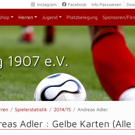
Instagram
Facebook
Info Passwesen
Dow
shop
Herren
Jugend
Platzbelegung
Sponsoren/För
 1907 e.V.
.
rren
Spielerstatistik
2014/15
Andreas Adler
eas Adler : Gelbe Karten (All