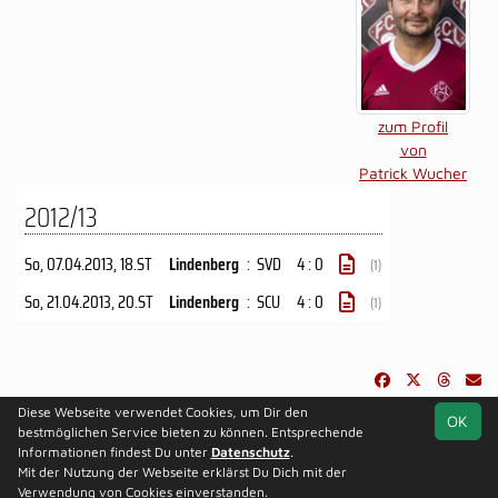
zum Profil
von
Patrick Wucher
2012/13
So, 07.04.2013
, 18.ST
Lindenberg
:
SVD
4 : 0
(1)
So, 21.04.2013
, 20.ST
Lindenberg
:
SCU
4 : 0
(1)
Diese Webseite verwendet Cookies, um Dir den
OK
soccero.de
bestmöglichen Service bieten zu können. Entsprechende
© 2006 - 2026
Informationen findest Du unter
Datenschutz
.
Mit der Nutzung der Webseite erklärst Du Dich mit der
Besucherstatistik
Kontakt
Impressum
Datenschutz
Verwendung von Cookies einverstanden.