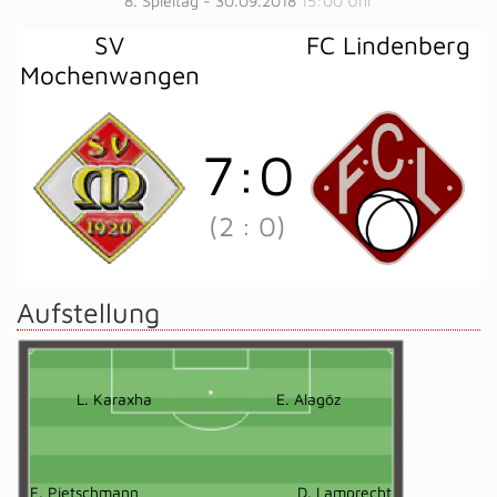
8. Spieltag - 30.09.2018
15:00 Uhr
SV
FC Lindenberg
Mochenwangen
7
:
0
(2
:
0)
Aufstellung
L. Karaxha
E. Alagöz
F. Pietschmann
D. Lamprecht