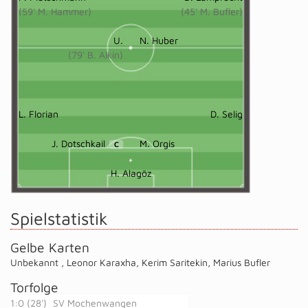
(59' M. Hammer)
(45' M. Bufler)
U.
N. Huber
(79' B. Alkin)
L. Florian
D. Selig
J. Dotschkail
M. Orgis
C
H. Alagöz
Spielstatistik
Gelbe Karten
Unbekannt
,
Leonor Karaxha
,
Kerim Saritekin
,
Marius Bufler
Torfolge
1:0 (28')
SV Mochenwangen