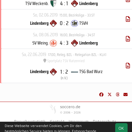
4 : 1
TSV Meckenb.
Lindenberg
So, 02.06.2019
15:00
,
Bezirksliga - 33.ST
0 : 2
Lindenberg
TSVH
Sa, 08.06.2019
16:00
,
Bezirksliga - 34.ST
4 : 3
SV Weing.
Lindenberg
Sa, 22.06.2019
17:00
,
Releg. BZL - Relegation BZL - KLA1
Sportplatz TSV Ratzenried
1 : 2
Lindenberg
TSG Bad Wurz
(
n.V.
)
soccero.de
© 2006 - 2026
Besucherstatistik
Kontakt
Impressum
Datenschutz
Diese Webseite verwendet Cookies, um Dir den
OK
bestmöglichen Service bieten zu können. Entsprechende