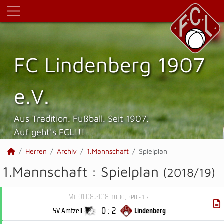
FC Lindenberg 1907
e.V.
Aus Tradition. Fußball. Seit 1907.
Auf geht's FCL!!!
Herren
Archiv
1.Mannschaft
Spielplan
1.Mannschaft :
Spielplan
(2018/19)
Mi, 01.08.2018
18:30
,
BPB - 1.R
0 : 2
SV Amtzell
Lindenberg