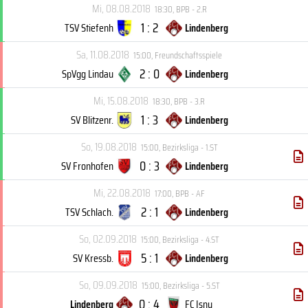
Mi, 08.08.2018
18:30
,
BPB - 2.R
1 : 2
TSV Stiefenh
Lindenberg
Sa, 11.08.2018
15:00
,
Freundschaftsspiele
2 : 0
SpVgg Lindau
Lindenberg
Mi, 15.08.2018
18:30
,
BPB - 3.R
1 : 3
SV Blitzenr.
Lindenberg
So, 19.08.2018
15:00
,
Bezirksliga - 1.ST
0 : 3
SV Fronhofen
Lindenberg
Mi, 22.08.2018
17:00
,
BPB - AF
2 : 1
TSV Schlach.
Lindenberg
So, 02.09.2018
15:00
,
Bezirksliga - 4.ST
5 : 1
SV Kressb.
Lindenberg
So, 09.09.2018
15:00
,
Bezirksliga - 5.ST
0 : 4
Lindenberg
FC Isny