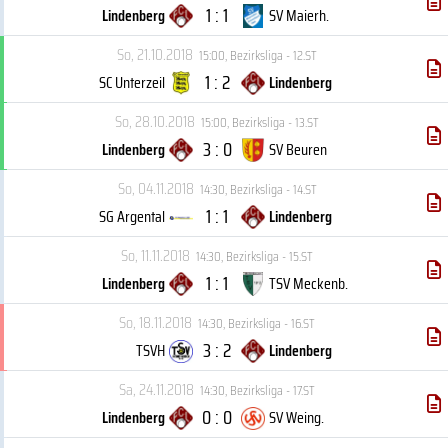
1 : 1
Lindenberg
SV Maierh.
So, 21.10.2018
15:00
,
Bezirksliga - 12.ST
1 : 2
SC Unterzeil
Lindenberg
So, 28.10.2018
15:00
,
Bezirksliga - 13.ST
3 : 0
Lindenberg
SV Beuren
So, 04.11.2018
14:30
,
Bezirksliga - 14.ST
1 : 1
SG Argental
Lindenberg
So, 11.11.2018
14:30
,
Bezirksliga - 15.ST
1 : 1
Lindenberg
TSV Meckenb.
So, 18.11.2018
14:30
,
Bezirksliga - 16.ST
3 : 2
TSVH
Lindenberg
Sa, 24.11.2018
14:30
,
Bezirksliga - 17.ST
0 : 0
Lindenberg
SV Weing.