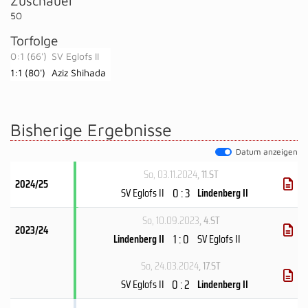
Zuschauer
50
Torfolge
0:1 (66')
SV Eglofs II
1:1 (80')
Aziz Shihada
Bisherige Ergebnisse
Datum anzeigen
So, 03.11.2024
, 11.ST
2024/25
0 : 3
SV Eglofs II
Lindenberg II
So, 10.09.2023
, 4.ST
2023/24
1 : 0
Lindenberg II
SV Eglofs II
So, 24.03.2024
, 17.ST
0 : 2
SV Eglofs II
Lindenberg II