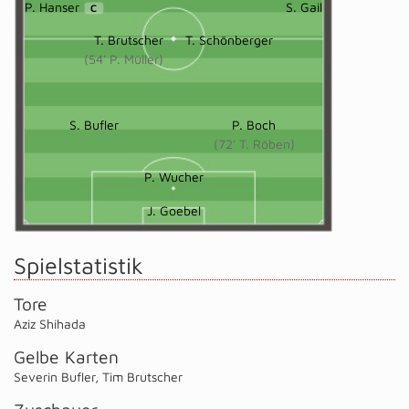
P. Hanser
S. Gail
C
T. Brutscher
T. Schönberger
(54' P. Müller)
S. Bufler
P. Boch
(72' T. Röben)
P. Wucher
J. Goebel
Spielstatistik
Tore
Aziz Shihada
Gelbe Karten
Severin Bufler
,
Tim Brutscher