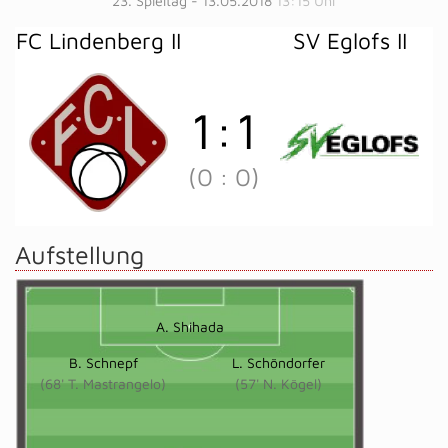
23. Spieltag - 13.05.2018
13:15 Uhr
FC Lindenberg II
SV Eglofs II
1
:
1
(0
:
0)
Aufstellung
A. Shihada
B. Schnepf
L. Schöndorfer
(68' T. Mastrangelo)
(57' N. Kögel)