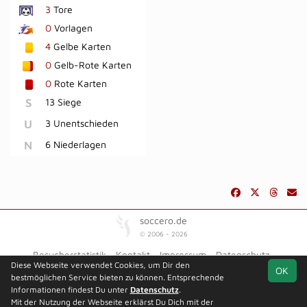
3
Tore
0
Vorlagen
4
Gelbe Karten
0
Gelb-Rote Karten
0
Rote Karten
S
13 Siege
U
3 Unentschieden
N
6 Niederlagen
soccero.de
© 2006 - 2026
Besucherstatistik
Kontakt
Impressum
Datenschutz
Diese Webseite verwendet Cookies, um Dir den
OK
bestmöglichen Service bieten zu können. Entsprechende
Informationen findest Du unter
Datenschutz
.
Mit der Nutzung der Webseite erklärst Du Dich mit der